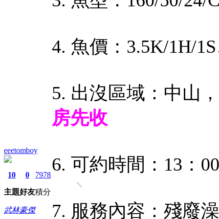
4. 魚價：3.5K/1H/1S
5. 出沒區域：中山
房先收
eeetomboy
6. 可約時間：13：0
10
0
7978
主題
好友
積分
7. 服務內容：殘
武林豪傑