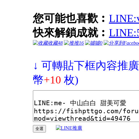
您可能也喜歡︰
LIN
快來解鎖成就︰
LIN
收藏
48
推
16
噓
0
↓ 可轉貼下框內容推廣
幣
+10
枚)