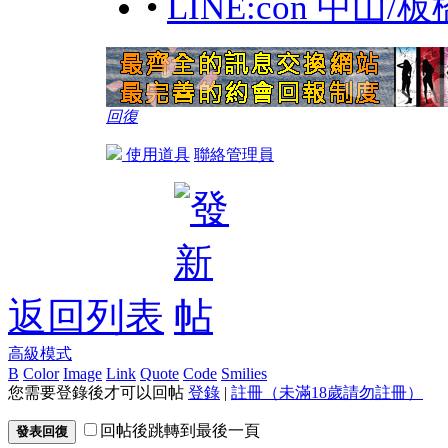
•
LINE:con 中
回復
使用道具
聯絡管理員
返回列表
高級模式
B
Color
Image
Link
Quote
Code
Smilies
您需要登錄後才可以回帖
登錄
|
註冊（未滿18歲請勿註冊）
回帖後跳轉到最後一頁
發表回復