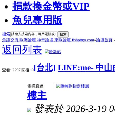
捐款換金幣或VIP
魚兒專用版
搜索
搜索
魚訊交流 歐洲論壇 神奇論壇 東歐論壇 fishpttgo.com
»
論壇首頁
›
返回列表
[台北]
LINE:me- 
查看:
2297
|
回復:
0
電梯直達
樓主
發表於 2026-3-19 04