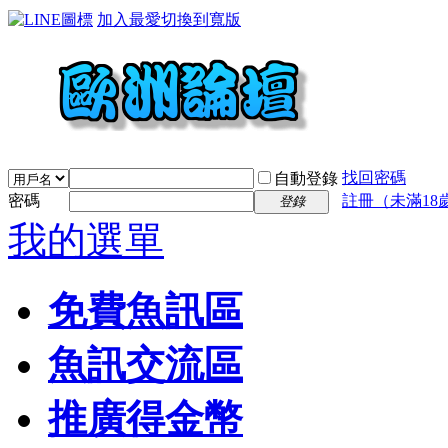
加入最愛
切換到寬版
找回密碼
自動登錄
密碼
註冊（未滿18
登錄
我的選單
免費魚訊區
魚訊交流區
推廣得金幣