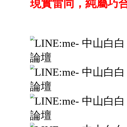
現實雷同，純屬巧