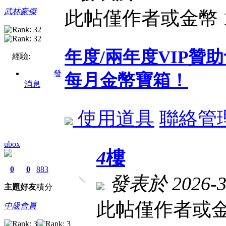
武林豪傑
此帖僅作者或金幣 
年度/兩年度VIP
經驗:
發
每月金幣寶箱！
消息
使用道具
聯絡管
ubox
4
樓
0
0
883
發表於 2026-3-
主題
好友
積分
此帖僅作者或金
中級會員