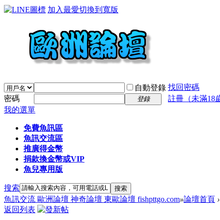
加入最愛
切換到寬版
找回密碼
自動登錄
密碼
註冊（未滿18
登錄
我的選單
免費魚訊區
魚訊交流區
推廣得金幣
捐款換金幣或VIP
魚兒專用版
搜索
搜索
魚訊交流 歐洲論壇 神奇論壇 東歐論壇 fishpttgo.com
»
論壇首頁
›
返回列表