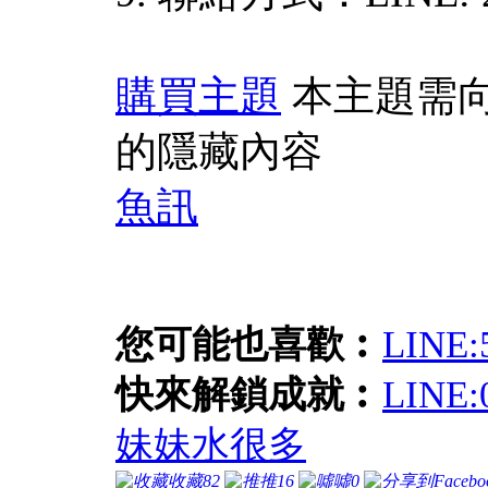
購買主題
本主題需
的隱藏內容
魚訊
您可能也喜歡︰
LIN
快來解鎖成就︰
LIN
妹妹水很多
收藏
82
推
16
噓
0