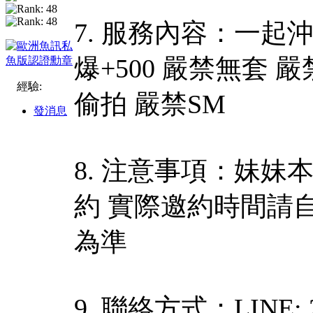
7. 服務內容：一起沖澡
爆+500 嚴禁無套 
經驗:
偷拍 嚴禁SM
發消息
8. 注意事項：妹妹
約 實際邀約時間請
為準
9. 聯絡方式：LINE: 2