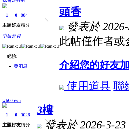
我會好好的
頭香
1
0
884
發表於 2026-3
主題
好友
積分
中級會員
此帖僅作者或金
經驗:
介紹您的好友
發消息
使用道具
聯
wh605wh
3
樓
1
0
9026
發表於 2026-3-23 
主題
好友
積分