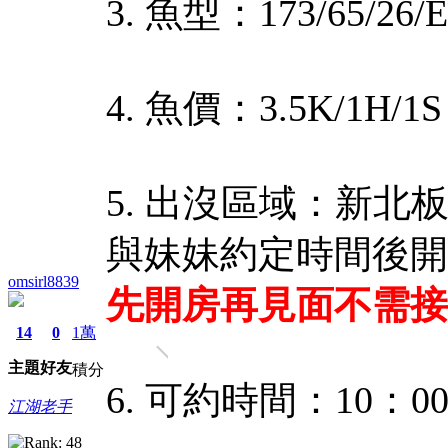
3. 魚型：173/65/26/
4. 魚價：3.5K/1H
5. 出沒區域：新北
與妹妹約定時間後開
omsirl8839
先開房再見面不需接
14
0
1萬
主題
好友
積分
6. 可約時間：10：
江湖老手