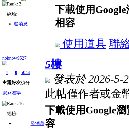
下載使用Goog
經驗:
相容
發消息
使用道具
聯
noknow9527
5
樓
1
0
5044
發表於 2026-5-20
主題
好友
積分
此帖僅作者或金幣
武林高手
下載使用Googl
經驗:
容
發消息