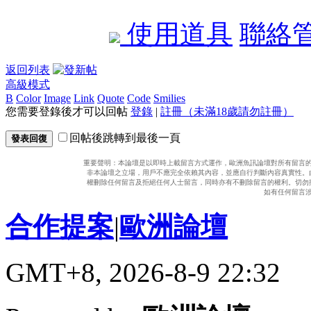
使用道具
聯絡
返回列表
高級模式
B
Color
Image
Link
Quote
Code
Smilies
您需要登錄後才可以回帖
登錄
|
註冊（未滿18歲請勿註冊）
回帖後跳轉到最後一頁
發表回復
重要聲明：本論壇是以即時上載留言方式運作，歐洲魚訊論壇對所有留言
非本論壇之立場，用戶不應完全依賴其內容，並應自行判斷內容真實性。
權刪除任何留言及拒絕任何人士留言，同時亦有不刪除留言的權利。切勿
如有任何留言
合作提案
|
歐洲論壇
GMT+8, 2026-8-9 22:32