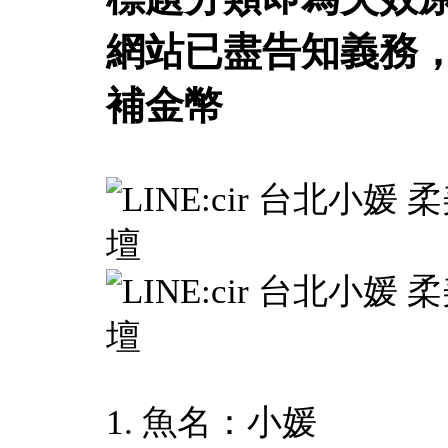
網站已盡告知義務
補金幣
1. 魚名：小媛