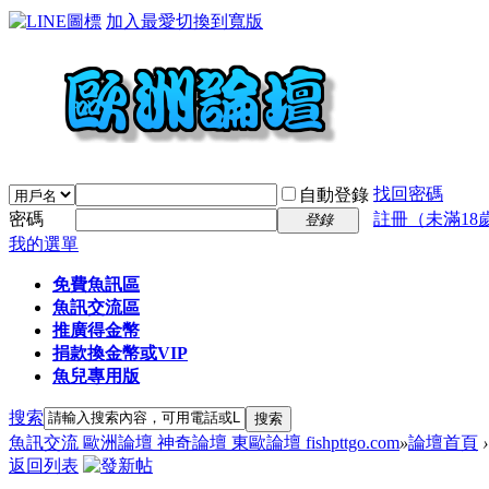
加入最愛
切換到寬版
找回密碼
自動登錄
密碼
註冊（未滿18
登錄
我的選單
免費魚訊區
魚訊交流區
推廣得金幣
捐款換金幣或VIP
魚兒專用版
搜索
搜索
魚訊交流 歐洲論壇 神奇論壇 東歐論壇 fishpttgo.com
»
論壇首頁
›
返回列表