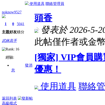
使用道具
聯絡管理員
noknow9527
頭香
1
0
5041
發表於 2026-5-20
主題
好友
積分
此帖僅作者或金幣
武林高手
[獨家] VIP會
經驗:
發消
優惠！
息
使用道具
聯絡
返回列表
高級模式