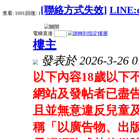
[聯絡方式失效]
LINE
查看:
1691
|
回復:
1
電梯直達
樓主
發表於 2026-3-26 07
以下內容18歲以下
網站及發帖者已盡
且並無意違反兒童及
稱「以廣告物、出