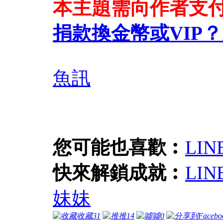
本主題需向作者支
捐款換金幣或VIP？
魚訊
您可能也喜歡︰
LI
快來解鎖成就︰
LI
妹妹
收藏
31
推
14
噓
0