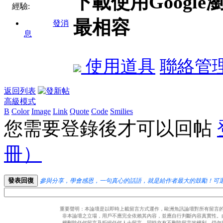
下載使用Googl
經驗:
最相容
發消
息
使用道具
聯絡管
返回列表
高級模式
B
Color
Image
Link
Quote
Code
Smilies
您需要登錄後才可以回帖
冊）
發表回復
參與分享，學會感恩，一句真心的話語，就是給作者最大的鼓勵！可
重要聲明：本論壇是以即時上載留言方式運作，歐洲魚訊論壇對所有留言
非本論壇之立場，用戶不應完全依賴其內容，並應自行判斷內容真實性。
權刪除任何留言及拒絕任何人士留言，同時亦有不刪除留言的權利。切勿