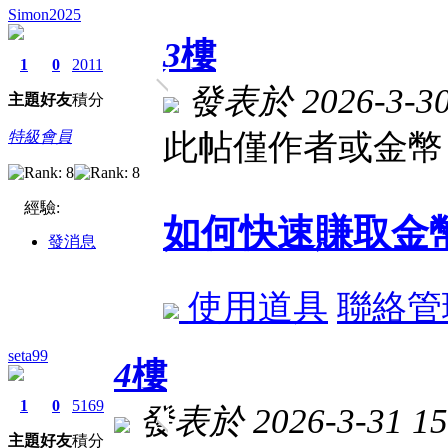
Simon2025
3
樓
1
0
2011
發表於 2026-3-30 
主題
好友
積分
特級會員
此帖僅作者或金幣 
經驗:
如何快速賺取金
發消息
使用道具
聯絡管
seta99
4
樓
1
0
5169
發表於 2026-3-31 15
主題
好友
積分