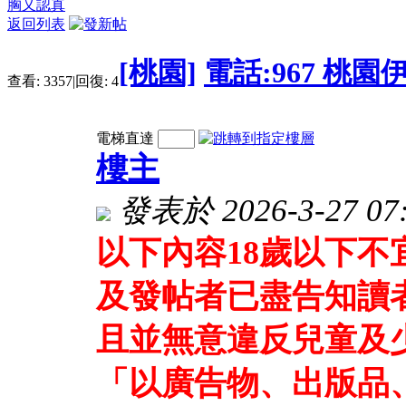
胸又認真
返回列表
[桃園]
電話:967 桃
查看:
3357
|
回復:
4
電梯直達
樓主
發表於 2026-3-27 07:
以下內容18歲以下
及發帖者已盡告知讀
且並無意違反兒童及
「以廣告物、出版品