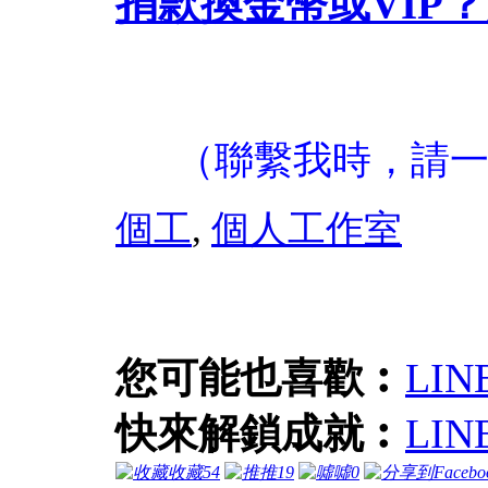
捐款換金幣或VIP？
（聯繫我時，請
個工
,
個人工作室
您可能也喜歡︰
LIN
快來解鎖成就︰
LI
收藏
54
推
19
噓
0