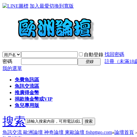
加入最愛
切換到寬版
找回密碼
自動登錄
密碼
註冊（未滿18
登錄
我的選單
免費魚訊區
魚訊交流區
推廣得金幣
捐款換金幣或VIP
魚兒專用版
搜索
搜索
魚訊交流 歐洲論壇 神奇論壇 東歐論壇 fishpttgo.com
»
論壇首頁
›