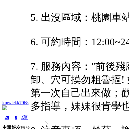
5. 出沒區域：桃園車
6. 可約時間：12:00~24
7. 服務內容："前後
卸、穴可摸勿粗魯摳!
第一次自己出來做；
kmwiekk7968
多指導，妹妹很肯學也
29
0
2萬
主題
好友
積分