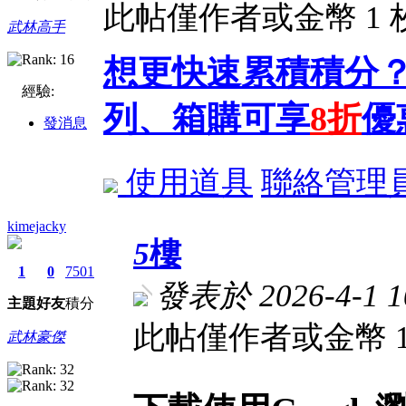
此帖僅作者或金幣 1
武林高手
想更快速累積積分？
經驗:
列、箱購可享
8折
優
發消息
使用道具
聯絡管理
kimejacky
5
樓
1
0
7501
發表於 2026-4-1 1
主題
好友
積分
此帖僅作者或金幣 
武林豪傑