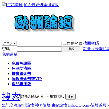
加入最愛
切換到寬版
找回密碼
自動登錄
密碼
註冊（未滿18
登錄
我的選單
免費魚訊區
魚訊交流區
推廣得金幣
捐款換金幣或VIP
魚兒專用版
搜索
搜索
魚訊交流 歐洲論壇 神奇論壇 東歐論壇 fishpttgo.com
»
論壇首頁
›