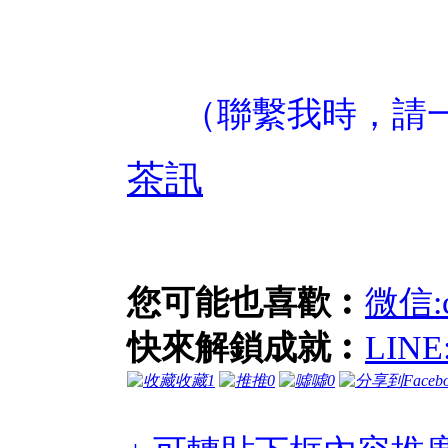
（聯繫我時，請
茶訊
您可能也喜歡︰
微信:
快來解鎖成就︰
LIN
收藏
1
推
0
噓
0