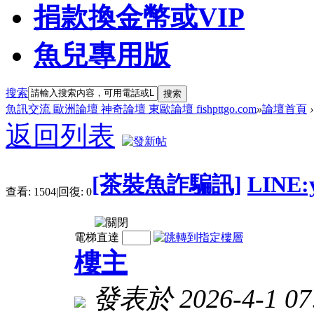
捐款換金幣或VIP
魚兒專用版
搜索
搜索
魚訊交流 歐洲論壇 神奇論壇 東歐論壇 fishpttgo.com
»
論壇首頁
›
返回列表
[茶裝魚詐騙訊]
LIN
查看:
1504
|
回復:
0
電梯直達
樓主
發表於 2026-4-1 07: