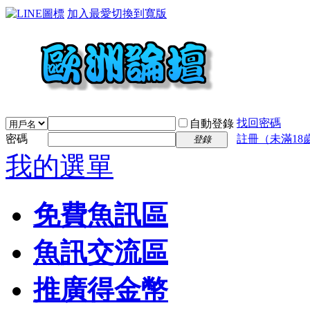
加入最愛
切換到寬版
找回密碼
自動登錄
密碼
註冊（未滿18
登錄
我的選單
免費魚訊區
魚訊交流區
推廣得金幣