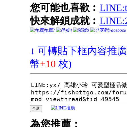
您可能也喜歡︰
LIN
快來解鎖成就︰
LINE
收藏
7
推
4
噓
0
↓ 可轉貼下框內容推廣
幣
+10
枚)
為您推薦：