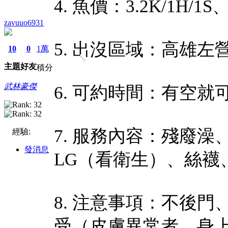
4. 魚價：3.2K/1H/1S、
zavuuo6931
5. 出沒區域：高雄左
10
0
1萬
主題
好友
積分
武林豪傑
6. 可約時間：有空就
7. 服務內容：殘廢
經驗:
發消息
LG（看衛生）、絲襪
8. 注意事項：不後
受（皮膚異常者、身