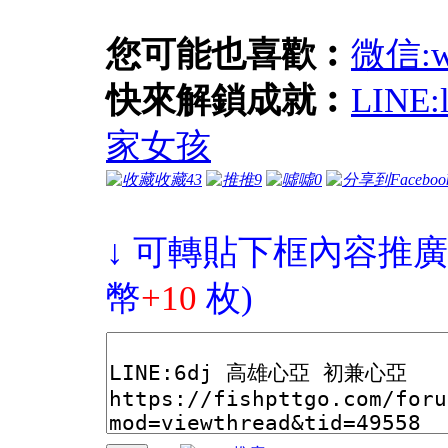
您可能也喜歡︰
微信:
快來解鎖成就︰
LINE
家女孩
收藏
43
推
9
噓
0
↓ 可轉貼下框內容推廣
幣
+10
枚)