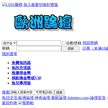
加入最愛
切換到寬版
找回密碼
自動登錄
密碼
註冊（未滿18
登錄
我的選單
免費魚訊區
魚訊交流區
推廣得金幣
捐款換金幣或VIP
魚兒專用版
搜索
搜索
魚訊交流 歐洲論壇 神奇論壇 東歐論壇 fishpttgo.com
»
論壇首頁
›
返回列表