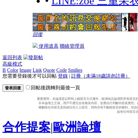
•
LINE:zoe 三重
回復
使用道具
聯絡管理員
返回列表
高級模式
B
Color
Image
Link
Quote
Code
Smilies
您需要登錄後才可以回帖
登錄
|
註冊（未滿18歲請勿註冊）
回帖後跳轉到最後一頁
發表回復
重要聲明：本論壇是以即時上載留言方式運作，歐洲魚訊論壇對所有留言
非本論壇之立場，用戶不應完全依賴其內容，並應自行判斷內容真實性。
權刪除任何留言及拒絕任何人士留言，同時亦有不刪除留言的權利。切勿
如有任何留言
合作提案
|
歐洲論壇