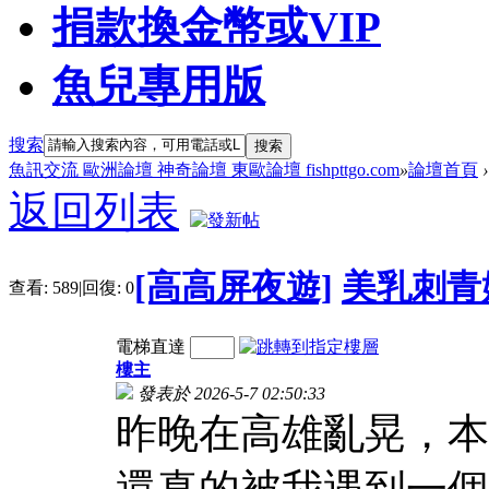
捐款換金幣或VIP
魚兒專用版
搜索
搜索
魚訊交流 歐洲論壇 神奇論壇 東歐論壇 fishpttgo.com
»
論壇首頁
›
返回列表
[高高屏夜遊]
美乳刺青
查看:
589
|
回復:
0
電梯直達
樓主
發表於 2026-5-7 02:50:33
昨晚在高雄亂晃，本
還真的被我遇到一個