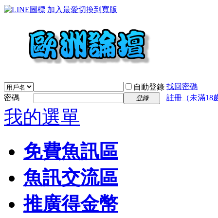
加入最愛
切換到寬版
找回密碼
自動登錄
密碼
註冊（未滿18
登錄
我的選單
免費魚訊區
魚訊交流區
推廣得金幣