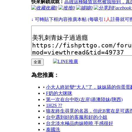
快來解鎖成就︰
高雄這種騷貨居然被我撿到，真
收藏
0
推
0
噓
0
↓ 可轉貼下框內容推廣本帖 (每吸引
1人
註冊就可
為您推薦：
•
小大人終於變“大人”了，妹妹舔的你蛋蛋
•
F奶的大咪咪
•
第一次在台中吃(左岸)港澳陸妹(陝西)
•
1H2S ??
•
狼友終生尋覓的名器，但此B實在是可遇
•
台中遇到好的客服和好的小姐
•
台北淡水極品肉妹曉曉 手感很好
•
泰國洗