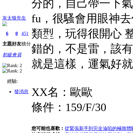
分的，自己帶一下氣
fu，很騷會用眼神
灰太狼先生
類型，玩得很開心 
6
0
451
主題
好友
積分
錯的，不是雷，該有
初級會員
就是這樣，運氣好就
經驗:
XX名：歐歐
發消息
條件：159/F/30
您可能也喜歡︰
從緊張新手到完全淪陷的極致體