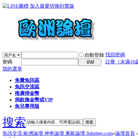
加入最愛
切換到寬版
找回密碼
自動登錄
密碼
註冊（未滿18
登錄
我的選單
免費魚訊區
魚訊交流區
推廣得金幣
捐款換金幣或VIP
魚兒專用版
搜索
搜索
魚訊交流 歐洲論壇 神奇論壇 東歐論壇 fishpttgo.com
»
論壇首頁
›