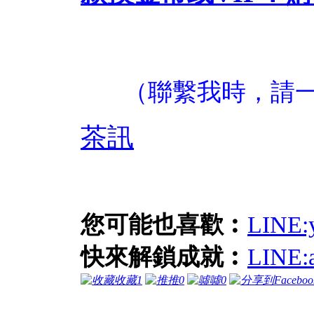
（聯繫我時，請
茶訊
您可能也喜歡︰
LIN
快來解鎖成就︰
LINE
收藏
1
推
0
噓
0