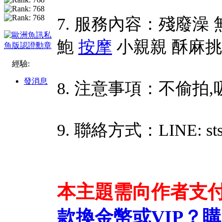
7. 服務內容：殘廢澡 
鮑
按摩
小親親 酥麻
經驗:
發消息
8. 注意事項：不偷拍,
9. 聯絡方式：LINE: sts
本主題需向作者支
款換金幣或VIP？
購