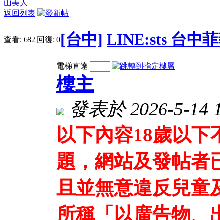
山美人
返回列表
[台中]
LINE:sts 台
查看:
682
|
回復:
0
電梯直達
樓主
發表於 2026-5-14 1
以下內容18歲以
題，網站及發帖者
且並無意違反兒童
所稱「以廣告物、