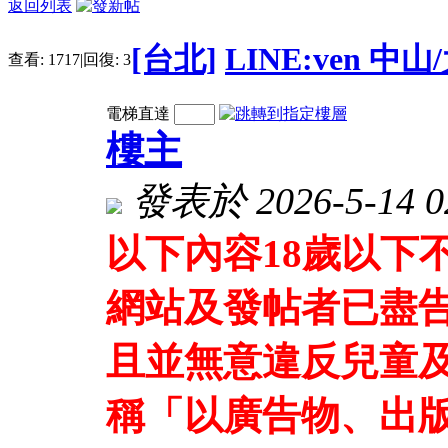
返回列表
[台北]
LINE:ven 
查看:
1717
|
回復:
3
電梯直達
樓主
發表於 2026-5-14 02
以下內容18歲以下
網站及發帖者已盡
且並無意違反兒童及
稱「以廣告物、出