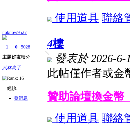
使用道具
聯絡
noknow9527
4
樓
1
0
5028
發表於 2026-6-15
主題
好友
積分
武林高手
此帖僅作者或金幣
經驗:
贊助論壇換金幣
發消息
使用道具
聯絡