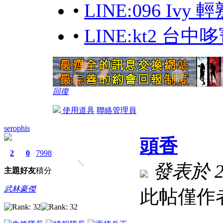
•
LINE:096 Iv
•
LINE:kt2 台
回復
使用道具
聯絡管理員
serophis
頭香
2
0
7998
發表於 202
主題
好友
積分
武林豪傑
此帖僅作