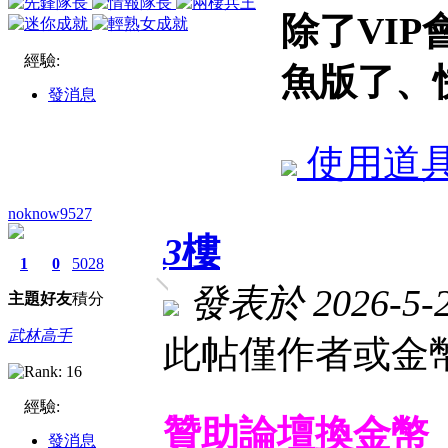
除了VI
經驗:
魚版了、
發消息
使用道
noknow9527
3
樓
1
0
5028
發表於 2026-5-22
主題
好友
積分
武林高手
此帖僅作者或金幣
經驗:
贊助論壇換金幣
發消息