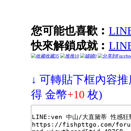
您可能也喜歡︰
LI
快來解鎖成就︰
LI
收藏
35
推
10
噓
0
↓ 可轉貼下框內容推
得 金幣
+10
枚)