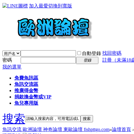
加入最愛
切換到寬版
找回密碼
自動登錄
密碼
註冊（未滿18
登錄
我的選單
免費魚訊區
魚訊交流區
推廣得金幣
捐款換金幣或VIP
魚兒專用版
搜索
搜索
魚訊交流 歐洲論壇 神奇論壇 東歐論壇 fishpttgo.com
»
論壇首頁
›