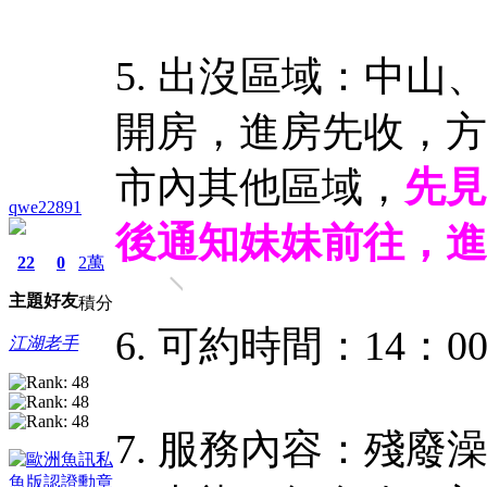
5. 出沒區域：中
開房，進房先收，方
市內其他區域，
先見
qwe22891
後通知妹妹前往，進
22
0
2萬
主題
好友
積分
6. 可約時間：14：00
江湖老手
7. 服務內容：殘