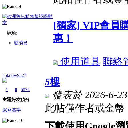
[獨家] VIP
經驗:
惠！
發消息
使用道具
聯絡
noknow9527
5
樓
1
0
5035
發表於 2026-6-23 
主題
好友
積分
此帖僅作者或金幣 
武林高手
下載使用Googl