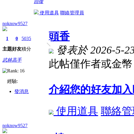
回復
使用道具
聯絡管理員
noknow9527
頭香
1
0
5035
發表於 2026-5-23 
主題
好友
積分
武林高手
此帖僅作者或金幣 
經驗:
介紹您的好友加入
發消息
使用道具
聯絡管
noknow9527