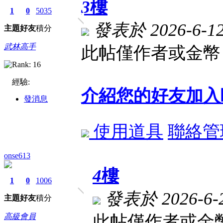
3
樓
1
0
5035
發表於 2026-6-12 
主題
好友
積分
武林高手
此帖僅作者或金幣 
經驗:
介紹您的好友加入
發消息
使用道具
聯絡管
onse613
4
樓
1
0
1006
發表於 2026-6-2
主題
好友
積分
高級會員
此帖僅作者或金幣