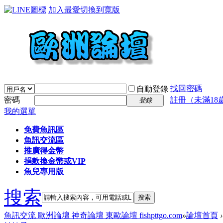
加入最愛
切換到寬版
找回密碼
自動登錄
密碼
註冊（未滿18
登錄
我的選單
免費魚訊區
魚訊交流區
推廣得金幣
捐款換金幣或VIP
魚兒專用版
搜索
搜索
魚訊交流 歐洲論壇 神奇論壇 東歐論壇 fishpttgo.com
»
論壇首頁
›