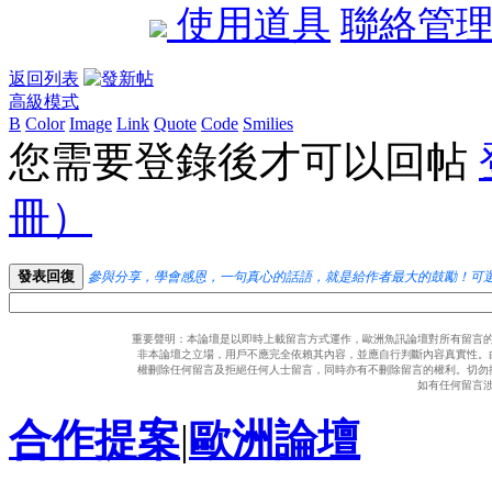
使用道具
聯絡管
返回列表
高級模式
B
Color
Image
Link
Quote
Code
Smilies
您需要登錄後才可以回帖
冊）
發表回復
參與分享，學會感恩，一句真心的話語，就是給作者最大的鼓勵！可
重要聲明：本論壇是以即時上載留言方式運作，歐洲魚訊論壇對所有留言
非本論壇之立場，用戶不應完全依賴其內容，並應自行判斷內容真實性。
權刪除任何留言及拒絕任何人士留言，同時亦有不刪除留言的權利。切勿
如有任何留言
合作提案
|
歐洲論壇