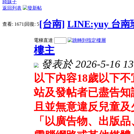
純妹子
返回列表
[台南]
LINE:yuy 
查看:
1671
|
回復:
5
電梯直達
樓主
發表於 2026-5-16 13
以下內容18歲以下
站及發帖者已盡告知
且並無意違反兒童及
「以廣告物、出版品