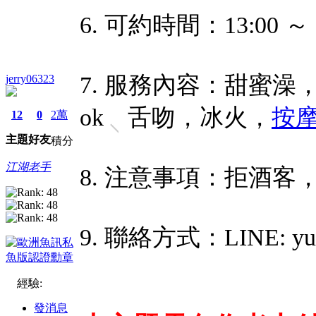
6. 可約時間：13:00 ～ 0
7. 服務內容：甜蜜
jerry06323
ok，舌吻，冰火，
按
12
0
2萬
主題
好友
積分
江湖老手
8. 注意事項：拒酒
9. 聯絡方式：LINE: yuy
經驗:
發消息