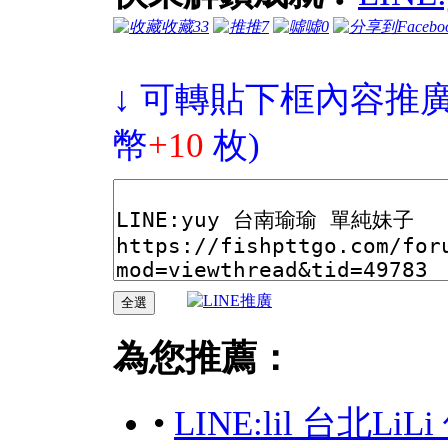
收藏
33
推
7
噓
0
↓ 可轉貼下框內容推廣
幣
+10
枚)
為您推薦：
•
LINE:lil 台北L