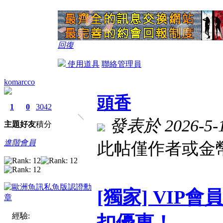
回復
使用道具
聯絡管理員
komarcco
頭香
1
0
3042
發表於 2026-5-19
主題
好友
積分
進階會員
此帖僅作者或金幣
[獨家] VI
經驗:
扣優惠！