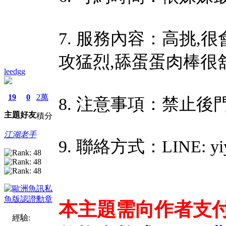
7. 服務內容：高挑,很
攻猛烈,舔蛋蛋肉棒很
leedgg
19
0
2萬
8. 注意事項：禁止後
主題
好友
積分
江湖老手
9. 聯絡方式：LINE: yiy
本主題需向作者支
經驗: