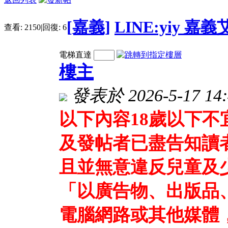
[嘉義]
LINE:yiy 
查看:
2150
|
回復:
6
電梯直達
樓主
發表於 2026-5-17 14:
以下內容18歲以下
及發帖者已盡告知讀
且並無意違反兒童及
「以廣告物、出版品
電腦網路或其他媒體