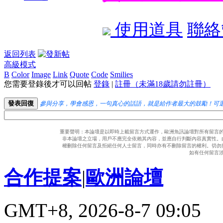
使用道具
聯絡
返回列表
高級模式
B
Color
Image
Link
Quote
Code
Smilies
您需要登錄後才可以回帖
登錄
|
註冊（未滿18歲請勿註冊）
發表回復
參與分享，學會感恩，一句真心的話語，就是給作者最大的鼓勵！可
重要聲明：本論壇是以即時上載留言方式運作，歐洲魚訊論壇對所有留言
非本論壇之立場，用戶不應完全依賴其內容，並應自行判斷內容真實性。
權刪除任何留言及拒絕任何人士留言，同時亦有不刪除留言的權利。切勿
如有任何留言
合作提案
|
歐洲論壇
GMT+8, 2026-8-7 09:05