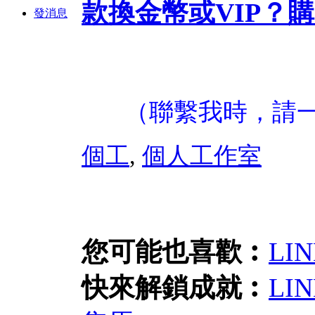
款換金幣或VIP？
購
發消息
（聯繫我時，請
個工
,
個人工作室
您可能也喜歡︰
LI
快來解鎖成就︰
LI