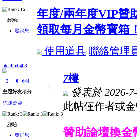
年度/兩年度VIP
經驗:
領取每月金幣寶箱
發消息
使用道具
聯絡管理
bluefire0408
7
樓
2
0
644
發表於 2026-7-2
主題
好友
積分
中級會員
此帖僅作者或金
經驗:
贊助論壇換金
發消息