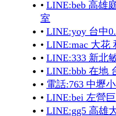
•
LINE:beb 
室
•
LINE:yoy 台中0.
•
LINE:mac 
•
LINE:333 
•
LINE:bbb 在地
•
電話:763 中壢
•
LINE:bei 
•
LINE:gg5 高