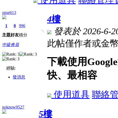
onse613
4
樓
1
0
996
發表於 2026-6-20
主題
好友
積分
此帖僅作者或金幣
中級會員
下載使用Goog
經驗:
快、最相容
發消息
使用道具
聯絡
noknow9527
5
樓