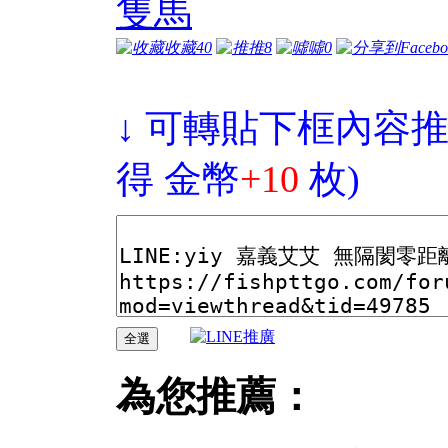
隻馬
收藏
40
推
8
噓
0
↓ 可轉貼下框內容推
得 金幣
+10
枚)
為您推薦：