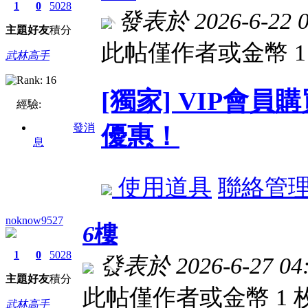
1
0
5028
發表於 2026-6-22 0
主題
好友
積分
此帖僅作者或金幣 
武林高手
[獨家] VIP會
經驗:
發消
優惠！
息
使用道具
聯絡管
noknow9527
6
樓
1
0
5028
發表於 2026-6-27 04:
主題
好友
積分
此帖僅作者或金幣 1
武林高手