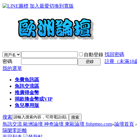
加入最愛
切換到寬版
找回密碼
自動登錄
密碼
註冊（未滿18
登錄
我的選單
免費魚訊區
魚訊交流區
推廣得金幣
捐款換金幣或VIP
魚兒專用版
搜索
搜索
魚訊交流 歐洲論壇 神奇論壇 東歐論壇 fishpttgo.com
»
論壇首頁
›
隔閡零距離
返回列表