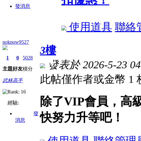
發消息
使用道具
聯絡
noknow9527
3
樓
1
0
5028
發表於 2026-5-23 04
主題
好友
積分
此帖僅作者或金幣 1
武林高手
除了VIP會員，
經驗:
發
快努力升等吧！
消息
使用道具
聯絡管理