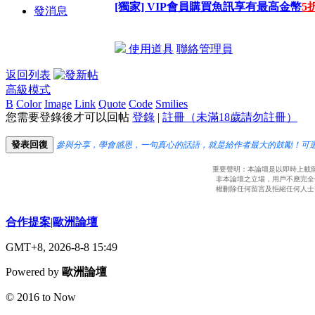
[獨家] VIP會員購買魚訊享有最高金幣
5
發消息
使用道具
聯絡管理員
返回列表
高級模式
B
Color
Image
Link
Quote
Code
Smilies
您需要登錄後才可以回帖
登錄
|
註冊（未滿18歲請勿註冊）
發表回復
參與分享，學會感恩，一句真心的話語，就是給作者最大的鼓勵！可
重要聲明：本論壇是以即時上載
非本論壇之立場，用戶不應完全
權刪除任何留言及拒絕任何人士
合作提案
|
歐洲論壇
GMT+8, 2026-8-8 15:49
Powered by
歐洲論壇
© 2016 to Now