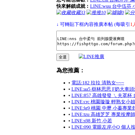
快來解鎖成就︰
LINE:wuu 台中伍芬
收藏
33
推
10
噓
0
↓ 可轉貼下框內容推廣本帖 (每吸引
1
為您推薦：
•
電話:182 拉拉 清熟女~~~
•
LINE:aa5 樹林思思 F奶大車
•
LINE:857 高雄發發 ㄟ夫罩
•
LINE:crc 桃園璇璇 輕熟女小
•
LINE:lg9 桃園 中壢 小蓁
•
LINE:tzu 高雄芝芝 專業按摩
•
LINE:s98 新竹 小若
•
LINE:090 電眼左岸小Q 個