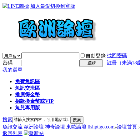
加入最愛
切換到寬版
找回密碼
自動登錄
密碼
註冊（未滿18
登錄
我的選單
免費魚訊區
魚訊交流區
推廣得金幣
捐款換金幣或VIP
魚兒專用版
搜索
搜索
魚訊交流 歐洲論壇 神奇論壇 東歐論壇 fishpttgo.com
»
論壇首頁
›
返回列表