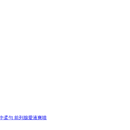
s 台中柔勻 前列腺愛液爽噴