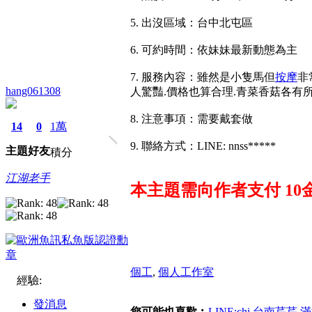
5. 出沒區域：台中北屯區
6. 可約時間：依妹妹最新動態為主
7. 服務內容：雖然是小隻馬但
按摩
非
hang061308
人驚豔.價格也算合理.青菜香菇各有
8. 注意事項：需要戴套做
14
0
1萬
9. 聯絡方式：LINE: nnss*****
主題
好友
積分
江湖老手
本主題需向作者支付
10
個工
,
個人工作室
經驗:
發消息
您可能也喜歡︰
LINE:chi 台南芹