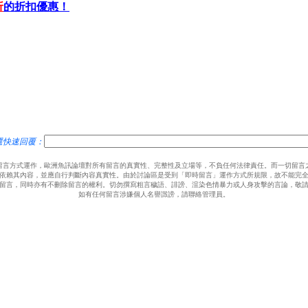
折
的折扣優惠！
選快速回覆：
留言方式運作，歐洲魚訊論壇對所有留言的真實性、完整性及立場等，不負任何法律責任。而一切留言
依賴其內容，並應自行判斷內容真實性。由於討論區是受到「即時留言」運作方式所規限，故不能完
留言，同時亦有不刪除留言的權利。切勿撰寫粗言穢語、誹謗、渲染色情暴力或人身攻擊的言論，敬
如有任何留言涉嫌個人名譽譭謗，請聯絡管理員。