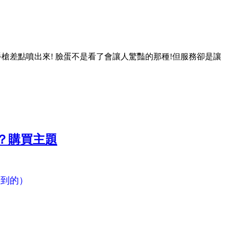
槍差點噴出來! 臉蛋不是看了會讓人驚豔的那種!但服務卻是讓
？
購買主題
看到的）