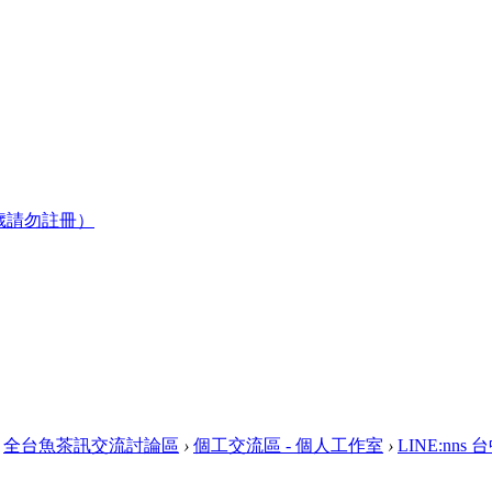
歲請勿註冊）
全台魚茶訊交流討論區
›
個工交流區 - 個人工作室
›
LINE:nn