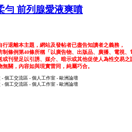
台中柔勻 前列腺愛液爽噴
請自行退離本主題，網站及發帖者已盡告知讀者之義務，
防制條例第40條所稱「以廣告物、出版品、廣播、電視、
送或刊登足以引誘、媒介、暗示或其他促使人為性交易之
物無關，內容如與現實雷同，純屬巧合。