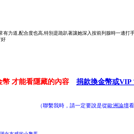
常有力道,配合度也高,特別是跪趴著讓她深入按前列腺時一邊打手
所好
金幣
才能看隱藏的內容
捐款換金幣或VIP
（聯繫我時，請一定要說是從
歐洲論壇
芹 滿滿女友感的小隻馬