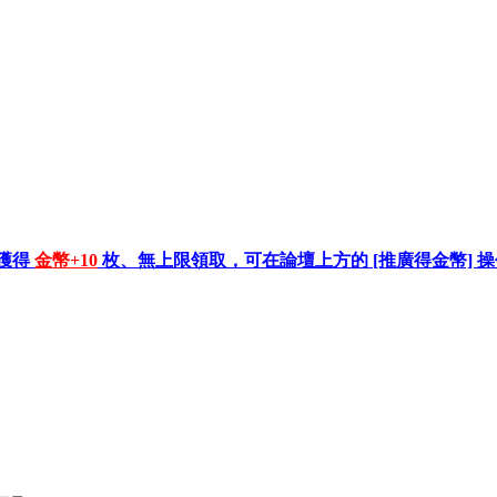
獲得
金幣+10
枚、無上限領取，可在論壇上方的 [推廣得金幣] 操