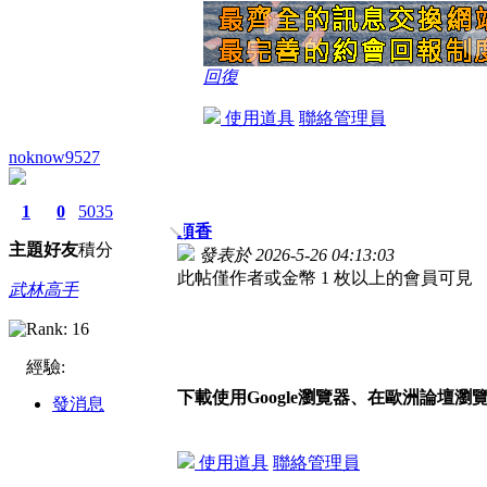
回復
使用道具
聯絡管理員
noknow9527
1
0
5035
頭香
主題
好友
積分
發表於 2026-5-26 04:13:03
此帖僅作者或金幣 1 枚以上的會員可見
武林高手
經驗:
下載使用Google瀏覽器、在歐洲論壇瀏
發消息
使用道具
聯絡管理員