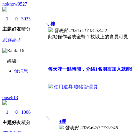
noknow9527
1
0
5035
3
樓
主題
好友
積分
發表於 2026-6-17 04:33:52
此帖僅作者或金幣 1 枚以上的會員可見
武林高手
經驗:
每天花一點時間，介紹1名朋友加入就能
發消息
使用道具
聯絡管理員
onse613
1
0
1006
4
樓
主題
好友
積分
發表於 2026-6-20 17:23:46