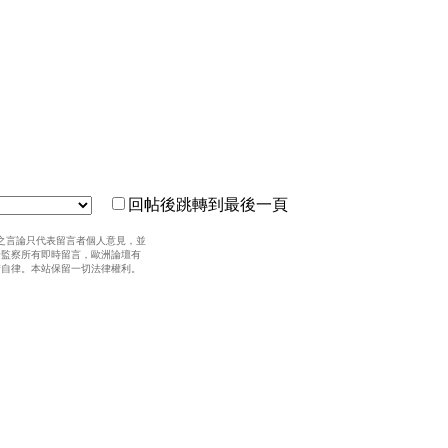
回帖後跳轉到最後一頁
之言論只代表留言者個人意見，並
全監察所有即時留言，歐洲論壇有
請自律。本站保留一切法律權利。