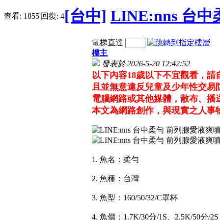
[台中]
LINE:nns 
查看:
1855
|
回復:
4
電梯直達
樓主
發表於 2026-5-20 12:42:52
以下內容18歲以下不宜觀看，
且並無意違反兒童及少年性交易
電腦網路或其他媒體，散布、播
本文為網路創作，與現實之人事
1. 魚名：柔勻
2. 魚種：台灣
3. 魚型：160/50/32/C罩杯
4. 魚價：1.7K/30分/1S、2.5K/50分/2S