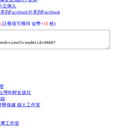
 小王俐人
分享到Facebook
人
註冊就可獲得 金幣
+10
枚)
頭燈
杯 台灣年輕女孩兒
姐姐
專業舒壓保健 個人工作室
師
人按摩工作室