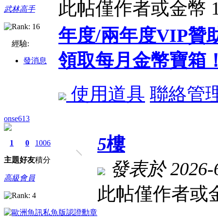
此帖僅作者或金幣 
武林高手
年度/兩年度VIP
經驗:
領取每月金幣寶箱
發消息
使用道具
聯絡管
onse613
5
樓
1
0
1006
主題
好友
積分
發表於 2026-6-
高級會員
此帖僅作者或金