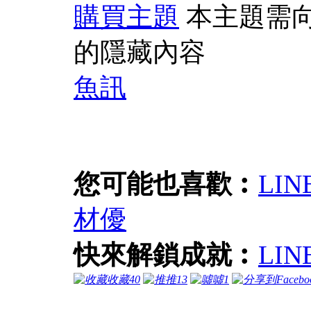
購買主題
本主題需
的隱藏內容
魚訊
您可能也喜歡︰
LI
材優
快來解鎖成就︰
LI
收藏
40
推
13
噓
1