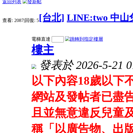
返回列表
[台北]
LINE:two 
查看:
2087
|
回復:
5
電梯直達
樓主
發表於 2026-5-21 07
以下內容18歲以下
網站及發帖者已盡
且並無意違反兒童及
稱「以廣告物、出