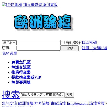
加入最愛
切換到寬版
找回密碼
自動登錄
密碼
註冊（未滿18
登錄
我的選單
免費魚訊區
魚訊交流區
推廣得金幣
捐款換金幣或VIP
魚兒專用版
搜索
搜索
魚訊交流 歐洲論壇 神奇論壇 東歐論壇 fishpttgo.com
»
論壇首頁
›