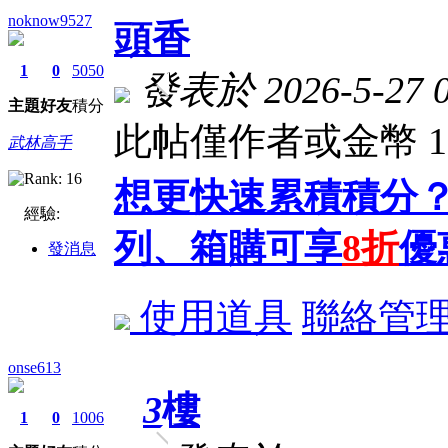
noknow9527
頭香
1
0
5050
發表於 2026-5-27 0
主題
好友
積分
此帖僅作者或金幣 
武林高手
想更快速累積積分？
經驗:
列、箱購可享
8折
優
發消息
使用道具
聯絡管
onse613
3
樓
1
0
1006