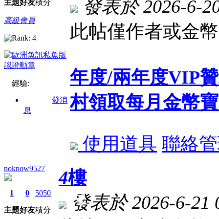
發表於 2026-6-20 
主題
好友
積分
高級會員
此帖僅作者或金幣
年度/兩年度VI
經驗:
村領取每月金幣寶
發消
息
使用道具
聯絡管
noknow9527
4
樓
1
0
5050
發表於 2026-6-21 0
主題
好友
積分