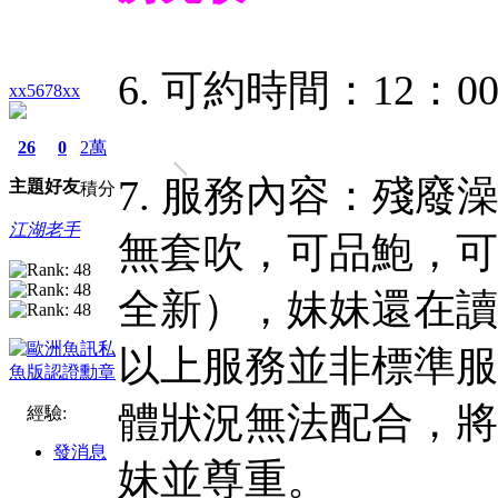
6. 可約時間：12：00
xx5678xx
26
0
2萬
7. 服務內容：殘
主題
好友
積分
江湖老手
無套吹，可品鮑，可
全新），妹妹還在讀
以上服務並非標準服
體狀況無法配合，將
經驗:
發消息
妹並尊重。