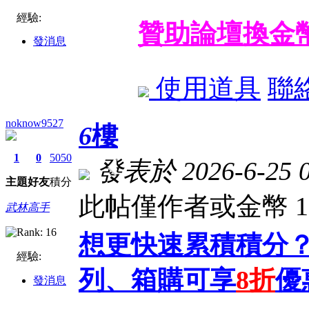
經驗:
贊助論壇換金
發消息
使用道具
聯
noknow9527
6
樓
1
0
5050
發表於 2026-6-25 0
主題
好友
積分
此帖僅作者或金幣 
武林高手
想更快速累積積分？
經驗:
列、箱購可享
8折
優
發消息