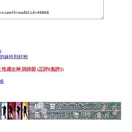
魚
肉肉的妹特別好抱
辣 性感女神 詩詩甜 (正評0負評1)
友感