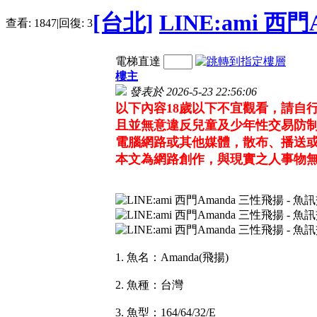
[台北]
LINE:ami 西
查看:
1847
|
回復:
3
電梯直達
樓主
發表於 2026-5-23 22:56:06
以下內容18歲以下不宜觀看，請自
且並無意違反兒童及少年性交易防制
電腦網路或其他媒體，散布、播送
本文為網路創作，與現實之人事物
1. 魚名：Amanda(飛揚)
2. 魚種：台灣
3. 魚型：164/64/32/E