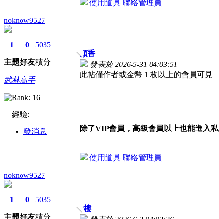
使用道具
聯絡管理員
noknow9527
1
0
5035
頭香
主題
好友
積分
發表於 2026-5-31 04:03:51
此帖僅作者或金幣 1 枚以上的會員可見
武林高手
經驗:
除了VIP會員，高級會員以上也能進入
發消息
使用道具
聯絡管理員
noknow9527
1
0
5035
3
樓
主題
好友
積分