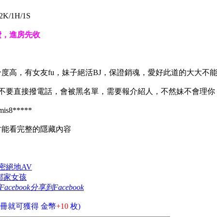
K/1H/1S
費，進房先收
合度高，有女友fu，妹子絕活BJ，保證銷魂，愛好此道的大大
約務必不要直接撥電話，會被黑名單，需要報介紹人，不然妹不會理你
is8*****
能看完整的隱藏內容
濃密絕地AV
質鄰家女孩
分享到Facebook
冊就可獲得 金幣
+10
枚)