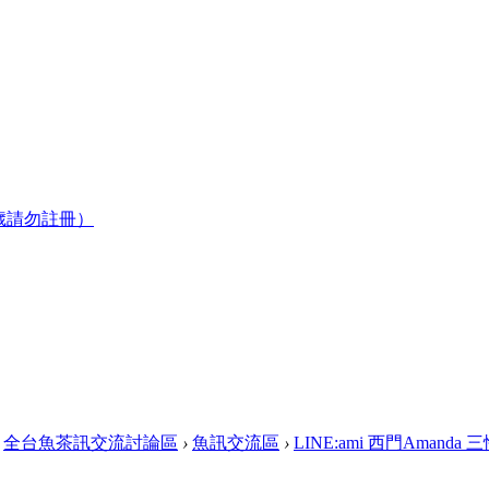
歲請勿註冊）
全台魚茶訊交流討論區
›
魚訊交流區
›
LINE:ami 西門Amanda