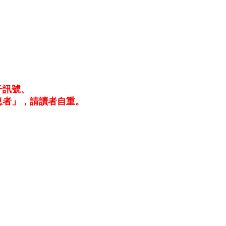
子訊號、
息者」，請讀者自重。