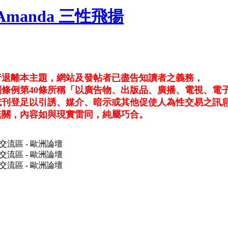
門Amanda 三性飛揚
行退離本主題，網站及發帖者已盡告知讀者之義務，
條例第40條所稱「以廣告物、出版品、廣播、電視、電
或刊登足以引誘、媒介、暗示或其他促使人為性交易之訊
無關，內容如與現實雷同，純屬巧合。