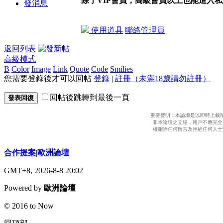
除了VIP會員，高級會員以上也能進入
發消息
使用道具
聯絡管理員
返回列表
高級模式
B
Color
Image
Link
Quote
Code
Smilies
您需要登錄後才可以回帖
登錄
|
註冊（未滿18歲請勿註冊）
回帖後跳轉到最後一頁
發表回復
重要聲明：本論壇是以即時上載
非本論壇之立場，用戶不應完全
權刪除任何留言及拒絕任何人士
合作提案
|
歐洲論壇
GMT+8, 2026-8-8 20:02
Powered by
歐洲論壇
© 2016 to Now