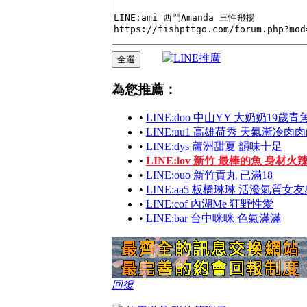
為您推薦：
•
LINE:doo 中山YY 大奶奶19歲青
•
LINE:uu1 高雄荷秀 天氣漸冷
•
LINE:dys 蘆洲甜夏 韻味十足
•
LINE:lov 新竹 最棒的魚 身材火
•
LINE:ouo 新竹貢丸 已滿18
•
LINE:aa5 板橋琳琳 活潑氣質女
•
LINE:cof 內湖Me 狂野性愛
•
LINE:bar 台中咪咪 色氣滿滿
回復