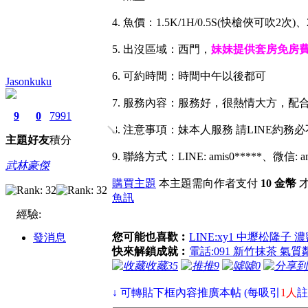
4. 魚價：1.5K/1H/0.5S(快槍俠可吹2次)、2
5. 出沒區域：西門，
妹妹提供套房免房
6. 可約時間：時間中午以後都可
Jasonkuku
7. 服務內容：服務好，很熱情大方，配
9
0
7991
8. 注意事項：妹本人服務 請LINE
主題
好友
積分
9. 聯絡方式：LINE: amis0*****、微信: am
武林豪傑
購買主題
本主題需向作者支付
10 金幣
才
魚訊
經驗:
您可能也喜歡︰
LINE:xy1 中壢松隆子 
發消息
快來解鎖成就︰
電話:091 新竹抹茶 氣
收藏
35
推
9
噓
0
↓ 可轉貼下框內容推廣本帖 (每吸引
1人
註