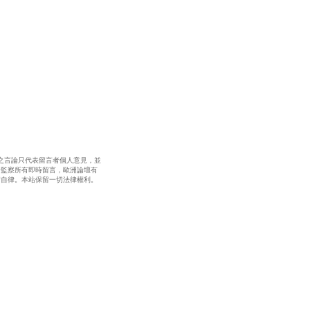
之言論只代表留言者個人意見，並
全監察所有即時留言，歐洲論壇有
請自律。本站保留一切法律權利。