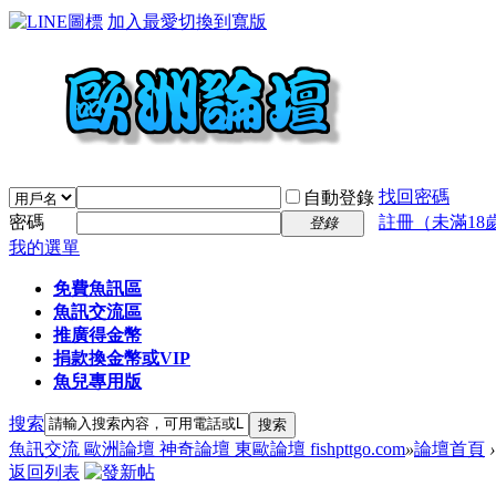
加入最愛
切換到寬版
找回密碼
自動登錄
密碼
註冊（未滿18
登錄
我的選單
免費魚訊區
魚訊交流區
推廣得金幣
捐款換金幣或VIP
魚兒專用版
搜索
搜索
魚訊交流 歐洲論壇 神奇論壇 東歐論壇 fishpttgo.com
»
論壇首頁
›
返回列表