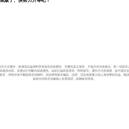
私魚版了、快努力升等吧！
留言方式運作，歐洲魚訊論壇對所有留言的真實性、完整性及立場等，不負任何法律責任。而一切留言
依賴其內容，並應自行判斷內容真實性。由於討論區是受到「即時留言」運作方式所規限，故不能完
留言，同時亦有不刪除留言的權利。切勿撰寫粗言穢語、誹謗、渲染色情暴力或人身攻擊的言論，敬
如有任何留言涉嫌個人名譽譭謗，請聯絡管理員。