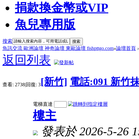
捐款換金幣或VIP
魚兒專用版
搜索
搜索
魚訊交流 歐洲論壇 神奇論壇 東歐論壇 fishpttgo.com
»
論壇首頁
›
返回列表
[新竹]
電話:091 新
查看:
2738
|
回復:
3
電梯直達
樓主
發表於 2026-5-26 15