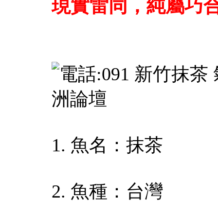
現實雷同，純屬巧
1. 魚名：抹茶
2. 魚種：台灣