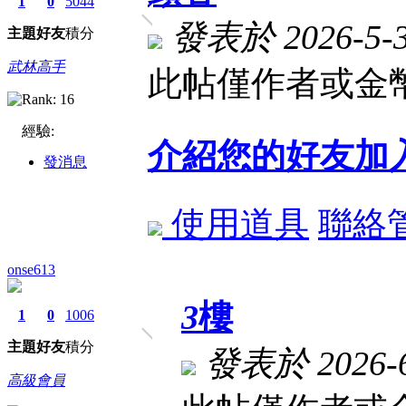
1
0
5044
發表於 2026-5-30
主題
好友
積分
武林高手
此帖僅作者或金幣
經驗:
介紹您的好友加
發消息
使用道具
聯絡
onse613
3
樓
1
0
1006
主題
好友
積分
發表於 2026-6-
高級會員