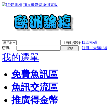
加入最愛
切換到寬版
找回密碼
自動登錄
密碼
註冊（未滿18
登錄
我的選單
免費魚訊區
魚訊交流區
推廣得金幣