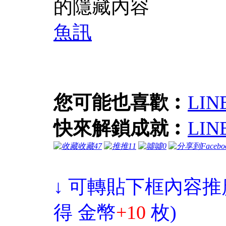
的隱藏內容
魚訊
您可能也喜歡︰
LIN
快來解鎖成就︰
LI
收藏
47
推
11
噓
0
↓ 可轉貼下框內容推
得 金幣
+10
枚)