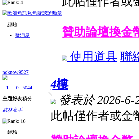
此帖僅作者或金
經驗:
贊助論壇換金
發消息
使用道具
聯
noknow9527
4
樓
1
0
5044
發表於 2026-6-24
主題
好友
積分
武林高手
此帖僅作者或金幣
經驗: