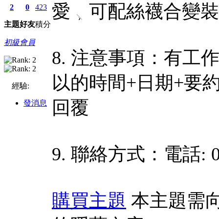
愛，可配絲襪合變裝
2
0
423
主題
好友
積分
初級會員
8. 注意事項：有
以的時間+日期+要
經驗:
回覆
發消息
9. 聯絡方式：電話: 09
購買主題
本主題需