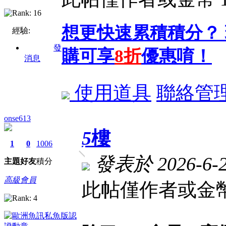
想更快速累積積分？
經驗:
發
購可享
8折
優惠唷！
消息
使用道具
聯絡管
onse613
5
樓
1
0
1006
發表於 2026-6-20
主題
好友
積分
高級會員
此帖僅作者或金幣