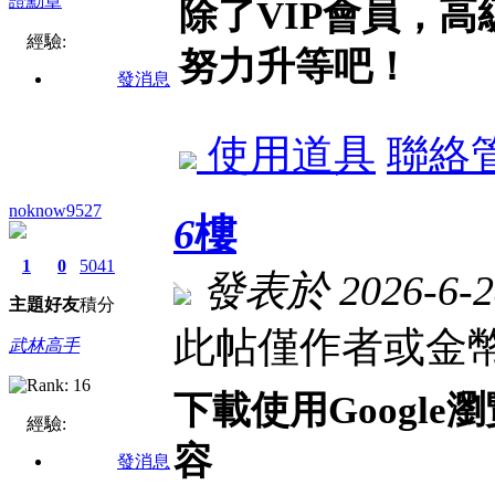
除了VIP會員，
經驗:
努力升等吧！
發消息
使用道具
聯絡
noknow9527
6
樓
1
0
5041
發表於 2026-6-28
主題
好友
積分
此帖僅作者或金幣
武林高手
下載使用Googl
經驗:
容
發消息