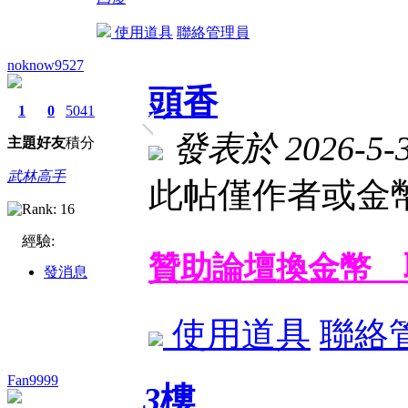
使用道具
聯絡管理員
noknow9527
頭香
1
0
5041
發表於 2026-5-30
主題
好友
積分
武林高手
此帖僅作者或金幣
經驗:
贊助論壇換金幣 
發消息
使用道具
聯絡
Fan9999
3
樓