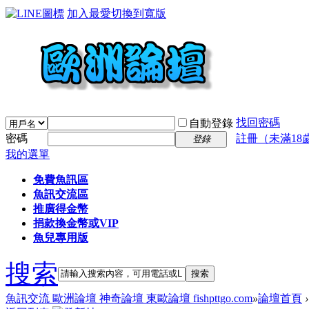
加入最愛
切換到寬版
找回密碼
自動登錄
密碼
註冊（未滿18
登錄
我的選單
免費魚訊區
魚訊交流區
推廣得金幣
捐款換金幣或VIP
魚兒專用版
搜索
搜索
魚訊交流 歐洲論壇 神奇論壇 東歐論壇 fishpttgo.com
»
論壇首頁
›