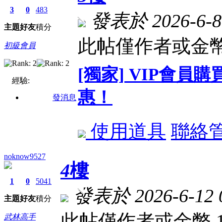
3
0
483
發表於 2026-6-8 
主題
好友
積分
此帖僅作者或金幣
初級會員
[獨家] VIP會
經驗:
惠！
發消息
使用道具
聯絡
noknow9527
4
樓
1
0
5041
發表於 2026-6-12 0
主題
好友
積分
此帖僅作者或金幣 
武林高手