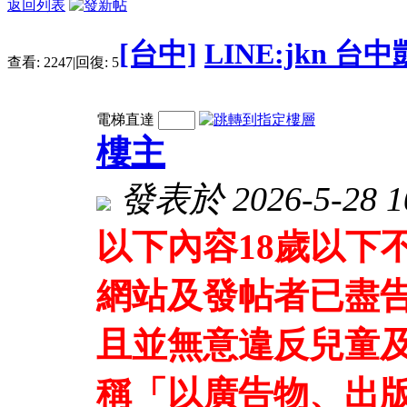
返回列表
[台中]
LINE:jkn 
查看:
2247
|
回復:
5
電梯直達
樓主
發表於 2026-5-28 10
以下內容18歲以下
網站及發帖者已盡
且並無意違反兒童及
稱「以廣告物、出