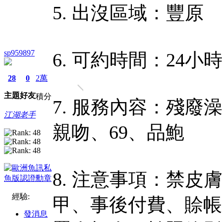
5. 出沒區域：豐原
sp959897
6. 可約時間：24
28
0
2萬
主題
好友
積分
7. 服務內容：殘廢
江湖老手
親吻、69、品鮑
8. 注意事項：禁
經驗:
甲、事後付費、賒帳
發消息