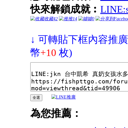
快來解鎖成就︰
LIN
收藏
42
推
14
噓
0
↓ 可轉貼下框內容推廣
幣
+10
枚)
為您推薦：