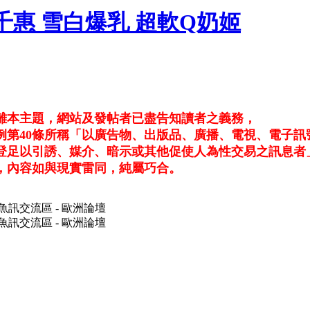
台中千惠 雪白爆乳 超軟Q奶姬
退離本主題，網站及發帖者已盡告知讀者之義務，
例第40條所稱「以廣告物、出版品、廣播、電視、電子訊
登足以引誘、媒介、暗示或其他促使人為性交易之訊息者
，內容如與現實雷同，純屬巧合。