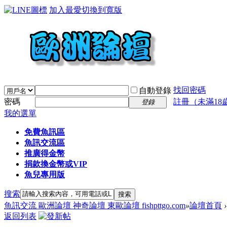
加入最愛
切換到寬版
找回密碼
自動登錄
密碼
註冊（未滿18
登錄
我的選單
免費魚訊區
魚訊交流區
推廣得金幣
捐款換金幣或VIP
魚兒專用版
搜索
搜索
魚訊交流 歐洲論壇 神奇論壇 東歐論壇 fishpttgo.com
»
論壇首頁
›
返回列表