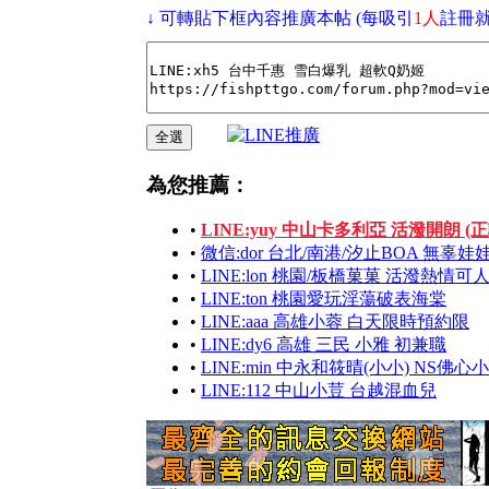
↓ 可轉貼下框內容推廣本帖 (每吸引
1人
註冊就
為您推薦：
•
LINE:yuy 中山卡多利亞 活潑開朗 (正
•
微信:dor 台北/南港/汐止BOA 無辜
•
LINE:lon 桃園/板橋菓菓 活潑熱情可
•
LINE:ton 桃園愛玩淫蕩破表海棠
•
LINE:aaa 高雄小蓉 白天限時預約限
•
LINE:dy6 高雄 三民 小雅 初兼職
•
LINE:min 中永和筱晴(小小) NS佛心
•
LINE:112 中山小荳 台越混血兒