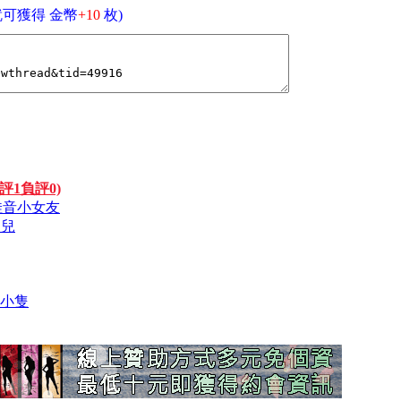
可獲得 金幣
+10
枚)
評1負評0)
娃娃音小女友
人兒
小小隻