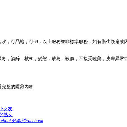
無套吹，可品鮑，可69，以上服務並非標準服務，如有衛生疑慮
，吸毒，酒醉，檳榔，變態，放鳥，殺價，不接受嗑藥，皮膚異
看完整的隱藏內容
朗小女友
嫩的熟女
分享到Facebook