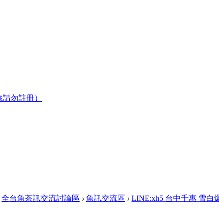
歲請勿註冊）
全台魚茶訊交流討論區
›
魚訊交流區
›
LINE:xh5 台中千惠 雪