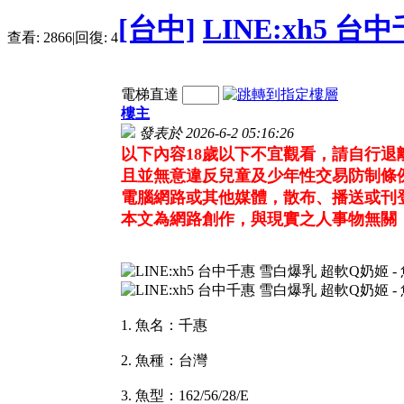
[台中]
LINE:xh5 
查看:
2866
|
回復:
4
電梯直達
樓主
發表於 2026-6-2 05:16:26
以下內容18歲以下不宜觀看，請自行
且並無意違反兒童及少年性交易防制條
電腦網路或其他媒體，散布、播送或刊
本文為網路創作，與現實之人事物無關
1. 魚名：千惠
2. 魚種：台灣
3. 魚型：162/56/28/E