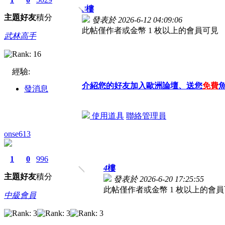
3
樓
主題
好友
積分
發表於 2026-6-12 04:09:06
此帖僅作者或金幣 1 枚以上的會員可見
武林高手
經驗:
介紹您的好友加入歐洲論壇、送您
免費
發消息
使用道具
聯絡管理員
onse613
1
0
996
4
樓
主題
好友
積分
發表於 2026-6-20 17:25:55
此帖僅作者或金幣 1 枚以上的會
中級會員