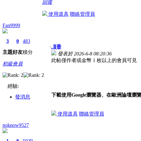
回復
使用道具
聯絡管理員
Fan9999
3
0
483
頭香
主題
好友
積分
發表於 2026-6-8 08:20:36
此帖僅作者或金幣 1 枚以上的會員可見
初級會員
經驗:
下載使用Google瀏覽器、在歐洲論壇瀏
發消息
使用道具
聯絡管理員
noknow9527
1
0
5029