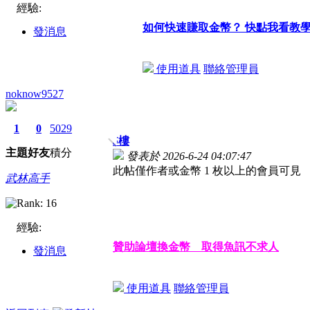
經驗:
如何快速賺取金幣？ 快點我看教
發消息
使用道具
聯絡管理員
noknow9527
1
0
5029
5
樓
主題
好友
積分
發表於 2026-6-24 04:07:47
此帖僅作者或金幣 1 枚以上的會員可見
武林高手
經驗:
贊助論壇換金幣 取得魚訊不求人
發消息
使用道具
聯絡管理員