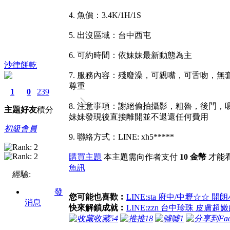
4. 魚價：3.4K/1H/1S
5. 出沒區域：台中西屯
6. 可約時間：依妹妹最新動態為主
沙律餅乾
7. 服務內容：殘廢澡，可親嘴，可舌吻，
尊重
1
0
239
8. 注意事項：謝絕偷拍攝影，粗魯，後門
主題
好友
積分
妹妹發現後直接離開並不退還任何費用
初級會員
9. 聯絡方式：LINE: xh5*****
購買主題
本主題需向作者支付
10 金幣
才能
魚訊
經驗:
發
您可能也喜歡︰
LINE:sta 府中/中壢☆☆ 開
消息
快來解鎖成就︰
LINE:zzn 台中珍珠 皮膚超
收藏
54
推
18
噓
1