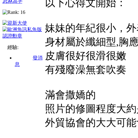
以下心得文開始：
武林高手
妹妹的年紀很小，外
身材屬於纖細型,胸
經驗:
皮膚很好很滑很嫩
發消
息
有殘廢澡無套吹奏
滿會撒嬌的
照片的修圖程度大約是
外貿協會的大大可能