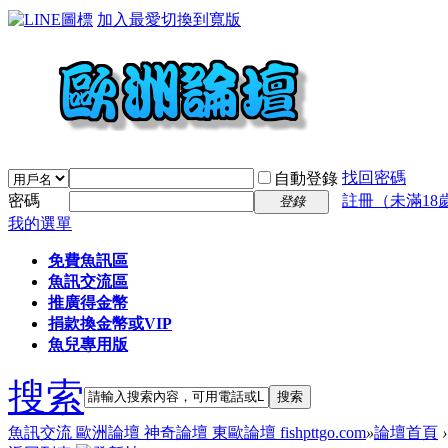
加入最愛
切換到寬版
找回密碼
自動登錄
密碼
註冊（未滿18
登錄
我的選單
免費魚訊區
魚訊交流區
推廣得金幣
捐款換金幣或VIP
魚兒專用版
搜索
搜索
魚訊交流 歐洲論壇 神奇論壇 東歐論壇 fishpttgo.com
»
論壇首頁
›