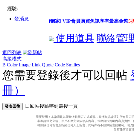
經驗:
發消息
[獨家] VIP會員購買魚訊享有最高金幣
5
使用道具
聯絡管
返回列表
高級模式
B
Color
Image
Link
Quote
Code
Smilies
您需要登錄後才可以回帖
冊）
回帖後跳轉到最後一頁
發表回復
重要聲明：本論壇是以即時上載留言方式運作，歐洲魚訊論壇對所有留言
非本論壇之立場，用戶不應完全依賴其內容，並應自行判斷內容真實性。
權刪除任何留言及拒絕任何人士留言，同時亦有不刪除留言的權利。切勿
如有任何留言