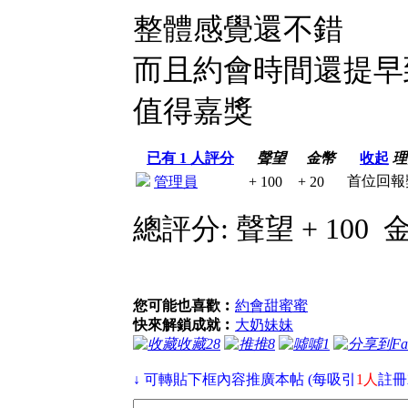
整體感覺還不錯
而且約會時間還提早
值得嘉獎
已有
1
人評分
聲望
金幣
收起
理
首位回報
管理員
+ 100
+ 20
總評分:
聲望 + 100
金
您可能也喜歡︰
約會甜蜜蜜
快來解鎖成就︰
大奶妹妹
收藏
28
推
8
噓
1
↓ 可轉貼下框內容推廣本帖 (每吸引
1人
註冊