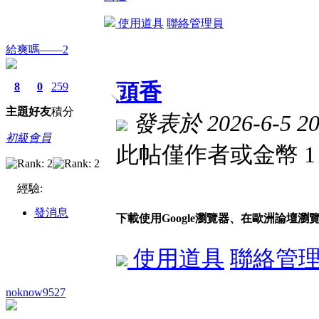
使用道具
聯絡管理員
給爽嗎——2
頭香
8
0
259
主題
好友
積分
發表於 2026-6-5 20
初級會員
此帖僅作者或金幣 
經驗:
發消息
下載使用Google瀏覽器、在歐洲論壇瀏
使用道具
聯絡管
noknow9527