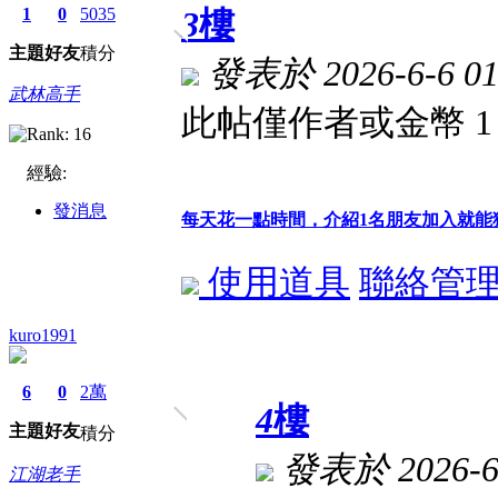
1
0
5035
3
樓
主題
好友
積分
發表於 2026-6-6 01
武林高手
此帖僅作者或金幣 
經驗:
發消息
每天花一點時間，介紹1名朋友加入就能
使用道具
聯絡管
kuro1991
6
0
2萬
4
樓
主題
好友
積分
發表於 2026-6-
江湖老手