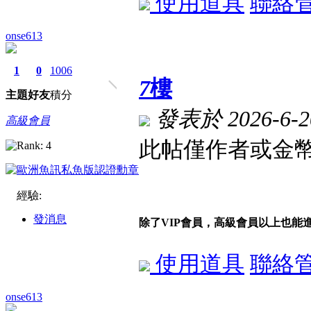
使用道具
聯絡
onse613
1
0
1006
7
樓
主題
好友
積分
發表於 2026-6-20
高級會員
此帖僅作者或金幣
經驗:
發消息
除了VIP會員，高級會員以上也能
使用道具
聯絡
onse613