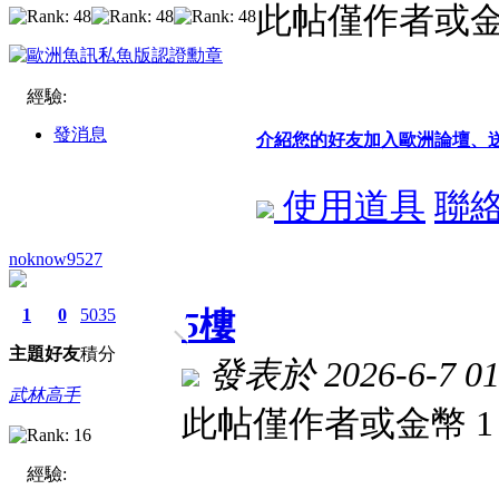
此帖僅作者或金
經驗:
發消息
介紹您的好友加入歐洲論壇、
使用道具
聯
noknow9527
1
0
5035
5
樓
主題
好友
積分
發表於 2026-6-7 01
武林高手
此帖僅作者或金幣 
經驗: