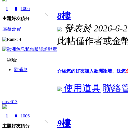
1
0
1006
8
樓
主題
好友
積分
發表於 2026-6-21
高級會員
此帖僅作者或金幣
經驗:
發消息
介紹您的好友加入歐洲論壇、送您
使用道具
聯絡
onse613
1
0
1006
9
樓
主題
好友
積分