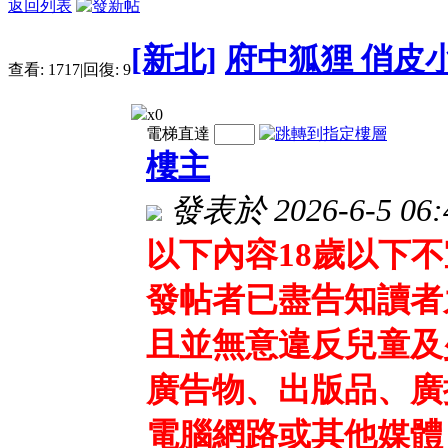
返回列表
[新北]
府中狐狸 俏皮
查看:
1717
|
回復:
9
x0
電梯直達
樓主
發表於 2026-6-5 06:
以下內容18歲以下
發帖者已盡告知讀者
且並無意違反兒童及
廣告物、出版品、廣
電腦網路或其他媒體