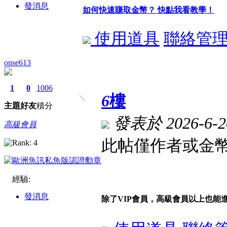
發消息
如何快速賺取金幣？ 快點我看教學！
使用道具
聯絡管
onse613
1
0
1006
6
樓
主題
好友
積分
發表於 2026-6-20
高級會員
此帖僅作者或金幣
經驗:
發消息
除了VIP會員，高級會員以上也能