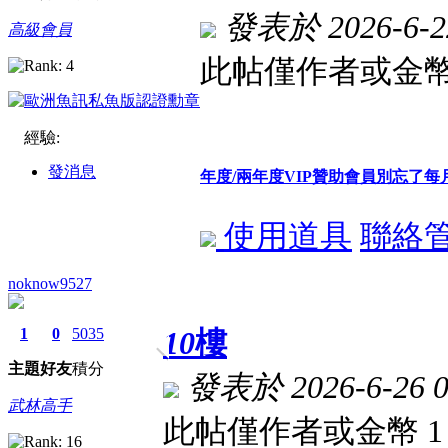
發表於 2026-6-22
高級會員
此帖僅作者或金幣
經驗:
發消息
年度/兩年度VIP贊助會員別忘了
使用道具
聯絡
noknow9527
1
0
5035
10
樓
主題
好友
積分
發表於 2026-6-26 0
武林高手
此帖僅作者或金幣 