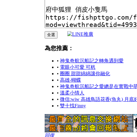
為您推薦：
•
神鬼奇航沉船記之轉角遇到愛
•
電眼小可愛 可杋
•
圈圈 甜甜綿綿讓你融化
•
高雄-蝴蝶
•
神鬼奇航沉船記之愛總是在實戰中
•
溫柔小情人
•
微信:wiw 高雄鳥語花香(魚丸) 月
•
雙十找Finny
回復