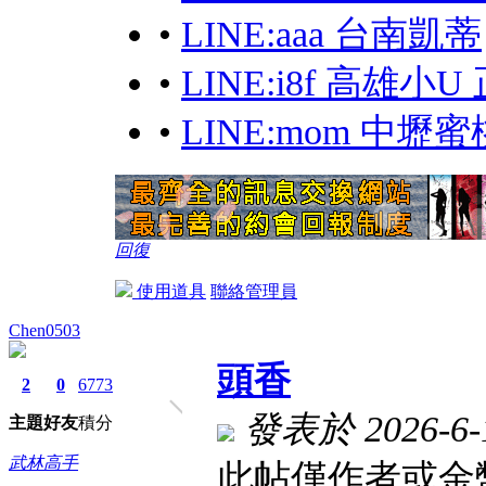
•
LINE:aaa 台南凱蒂
•
LINE:i8f 高雄
•
LINE:mom 中
回復
使用道具
聯絡管理員
Chen0503
頭香
2
0
6773
發表於 2026-6-1
主題
好友
積分
武林高手
此帖僅作者或金幣