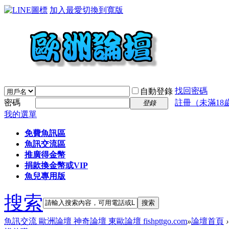
加入最愛
切換到寬版
找回密碼
自動登錄
密碼
註冊（未滿18
登錄
我的選單
免費魚訊區
魚訊交流區
推廣得金幣
捐款換金幣或VIP
魚兒專用版
搜索
搜索
魚訊交流 歐洲論壇 神奇論壇 東歐論壇 fishpttgo.com
»
論壇首頁
›