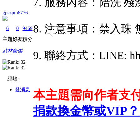
7. 服務內容：陪洗 殘澡
gpszpm6776
8. 注意事項：禁入珠 
6
0
9469
主題
好友
積分
武林豪傑
9. 聯絡方式：LINE: hh
經驗:
發消息
本主題需向作者支
捐款換金幣或VIP？