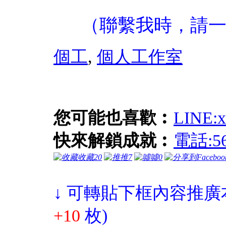
（聯繫我時，請
個工
,
個人工作室
您可能也喜歡︰
LINE
快來解鎖成就︰
電話:5
收藏
20
推
7
噓
0
↓ 可轉貼下框內容推廣
+10
枚)