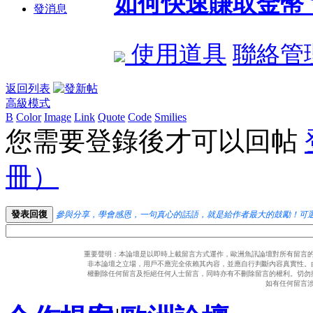
如何快速賺取金幣
發消息
使用道具
聯絡管
返回列表
高級模式
B
Color
Image
Link
Quote
Code
Smilies
您需要登錄後才可以回帖
冊）
發表回復
參與分享，學會感恩，一句真心的話語，就是給作者最大的鼓勵！可
重要聲明：本論壇是以即時上載留言方式運作，歐洲魚訊論壇對所有留言
非本論壇之立場，用戶不應完全依賴其內容，並應自行判斷內容真實性。
權刪除任何留言及拒絕任何人士留言，同時亦有不刪除留言的權利。切勿
如有任何留言