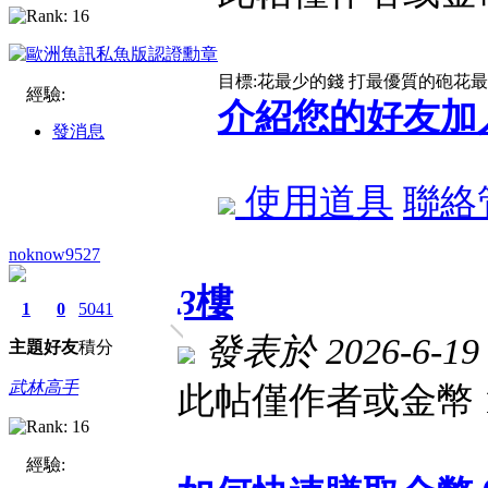
目標:花最少的錢 打最優質的砲花
經驗:
介紹您的好友加
發消息
使用道具
聯絡
noknow9527
3
樓
1
0
5041
發表於 2026-6-19 
主題
好友
積分
武林高手
此帖僅作者或金幣 
經驗: