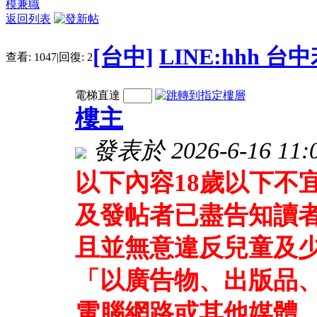
模兼職
返回列表
[台中]
LINE:hhh 
查看:
1047
|
回復:
2
電梯直達
樓主
發表於 2026-6-16 11:0
以下內容18歲以下不
及發帖者已盡告知讀
且並無意違反兒童及少
「以廣告物、出版品
電腦網路或其他媒體