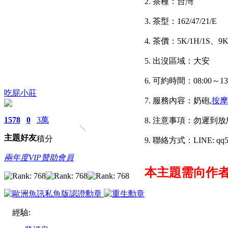
2. 茶種：台灣
3. 茶型：162/47/21/E
4. 茶價：5K/1H/1S、9K
5. 出沒區域：大安
6. 可約時間：08:00
吃屁小莊
7. 服務內容：奶砲,
按摩
1578
0
3萬
8. 注意事項：勿遲到
主題
好友
積分
9. 聯絡方式：LINE: qq5
兩年度VIP贊助會員
本主題需向作
經驗: