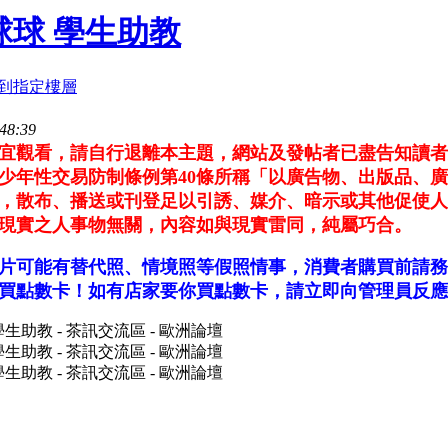
安球球 學生助教
48:39
不宜觀看，請自行退離本主題，網站及發帖者已盡告知讀
少年性交易防制條例第40條所稱「以廣告物、出版品、
，散布、播送或刊登足以引誘、媒介、暗示或其他促使人
現實之人事物無關，內容如與現實雷同，純屬巧合。
片可能有替代照、情境照等假照情事，消費者購買前請務
買點數卡！如有店家要你買點數卡，請立即向管理員反應 