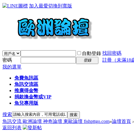
加入最愛
切換到寬版
找回密碼
自動登錄
密碼
註冊（未滿18
登錄
我的選單
免費魚訊區
魚訊交流區
推廣得金幣
捐款換金幣或VIP
魚兒專用版
搜索
搜索
魚訊交流 歐洲論壇 神奇論壇 東歐論壇 fishpttgo.com
»
論壇首頁
›
返回列表