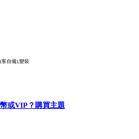
(客自備),變裝
幣或VIP？
購買主題