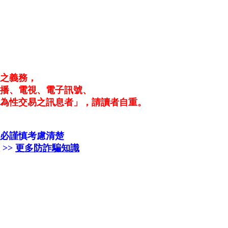
者之義務，
廣播、電視、電子訊號、
為性交易之訊息者」，請讀者自重。
必謹慎考慮清楚
>>
更多防詐騙知識