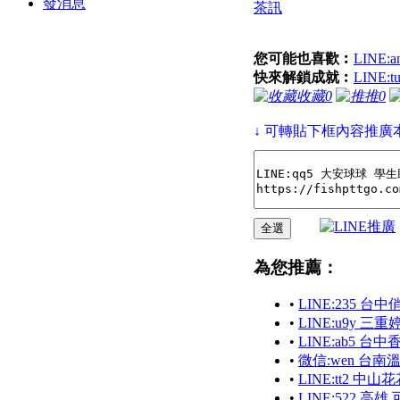
發消息
茶訊
您可能也喜歡︰
LINE
快來解鎖成就︰
LINE:
收藏
0
推
0
↓ 可轉貼下框內容推廣本
為您推薦：
•
LINE:235 台
•
LINE:u9y 三
•
LINE:ab5 
•
微信:wen 台
•
LINE:tt2 中山
•
LINE:522 