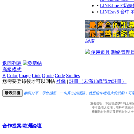
•
LINE:hoe E
•
LINE:av5 
回復
使用道具
聯絡管理
返回列表
高級模式
B
Color
Image
Link
Quote
Code
Smilies
您需要登錄後才可以回帖
登錄
|
註冊（未滿18歲請勿註冊）
發表回復
參與分享，學會感恩，一句真心的話語，就是給作者最大的鼓勵！可
重要聲明：本論壇是以即時上載
非本論壇之立場，用戶不應完全
權刪除任何留言及拒絕任何人士
合作提案
|
歐洲論壇