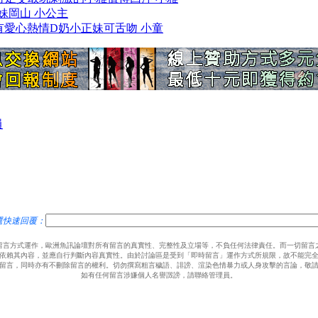
奶妹妹岡山 小公主
台中 有愛心熱情D奶小正妹可舌吻 小童
員
選快速回覆：
留言方式運作，歐洲魚訊論壇對所有留言的真實性、完整性及立場等，不負任何法律責任。而一切留言
依賴其內容，並應自行判斷內容真實性。由於討論區是受到「即時留言」運作方式所規限，故不能完
留言，同時亦有不刪除留言的權利。切勿撰寫粗言穢語、誹謗、渲染色情暴力或人身攻擊的言論，敬
如有任何留言涉嫌個人名譽譭謗，請聯絡管理員。