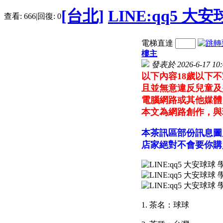
[台北]
LINE:qq5 大
查看:
666
|
回復:
0
電梯直達
樓主
發表於 2026-6-17 10:
以下內容18歲以下
且並無意違反兒童及
電腦網路或其他媒體
本文為網路創作，與
本茶訊區部份訊息圖
店家絕對不會要你購
1. 茶名：球球