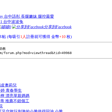
:any 台中語彤 長腿嫩妹 腿控最愛
tu1 台中波波兔
噓
0
分享到Facebook
帖 (每吸引
1人
註冊就可獲得 金幣
+10
枚)
中俏皮奧莉兒
重婷婷 青春學生
台中香檸 漂亮單親媽媽
南溫蒂 推薦不錯個工
花花
高雄 可足交敢玩刺激的小雅值得回沖 小雅