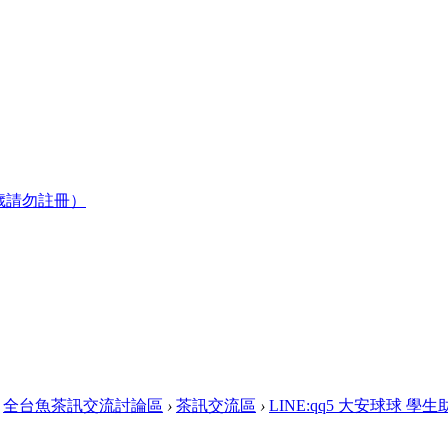
歲請勿註冊）
全台魚茶訊交流討論區
›
茶訊交流區
›
LINE:qq5 大安球球 學生