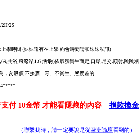
/2H/2S
～13:上學時間 (妹妹還有在上學 約會時間請和妹妹私訊)
,69,共浴,殘廢澡,LG(舌吻)依氣氛衛生而定,口爆,足交,顏射,跳跳糖
放鳥，勿殺價 不接酒、毒、不衛生、態度差的
4*****
者支付
10金幣
才能看隱藏的內容
捐款換金
（聯繫我時，請一定要說是從
歐洲論壇
看到的）