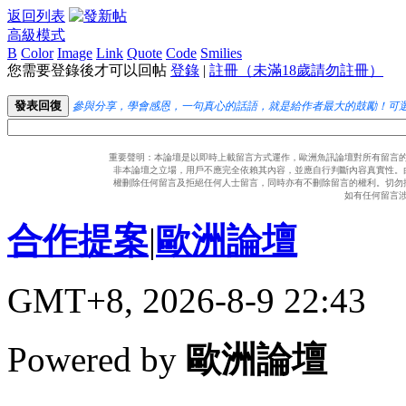
返回列表
高級模式
B
Color
Image
Link
Quote
Code
Smilies
您需要登錄後才可以回帖
登錄
|
註冊（未滿18歲請勿註冊）
發表回復
參與分享，學會感恩，一句真心的話語，就是給作者最大的鼓勵！可
重要聲明：本論壇是以即時上載留言方式運作，歐洲魚訊論壇對所有留言
非本論壇之立場，用戶不應完全依賴其內容，並應自行判斷內容真實性。
權刪除任何留言及拒絕任何人士留言，同時亦有不刪除留言的權利。切勿
如有任何留言
合作提案
|
歐洲論壇
GMT+8, 2026-8-9 22:43
Powered by
歐洲論壇