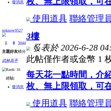
枚、無上限領取，可在
發消息
使用道具
聯絡管理
noknow9527
3
樓
1
0
5044
發表於 2026-6-28 04:
主題
好友
積分
此帖僅作者或金幣 1
武林高手
每天花一點時間，介
經驗:
枚、無上限領取，可在
發消息
使用道具
聯絡管理