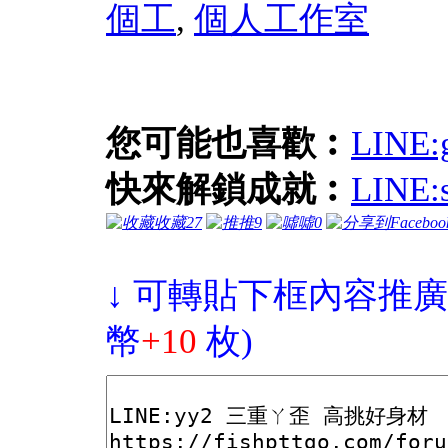
個工
,
個人工作室
您可能也喜歡︰
LINE
快來解鎖成就︰
LINE
收藏
27
推
9
噓
0
↓ 可轉貼下框內容推廣
幣
+10
枚)