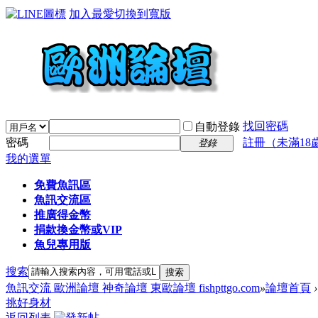
加入最愛
切換到寬版
找回密碼
自動登錄
密碼
註冊（未滿18
登錄
我的選單
免費魚訊區
魚訊交流區
推廣得金幣
捐款換金幣或VIP
魚兒專用版
搜索
搜索
魚訊交流 歐洲論壇 神奇論壇 東歐論壇 fishpttgo.com
»
論壇首頁
›
挑好身材
返回列表