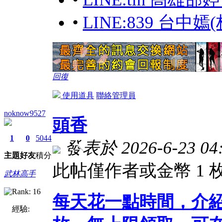
•
LINE:839 台
回復
使用道具
聯絡管理員
noknow9527
頭香
1
0
5044
發表於 2026-6-23 04:
主題
好友
積分
此帖僅作者或金幣 1
武林高手
每天花一點時間，介
經驗: