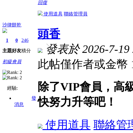
回復
使用道具
聯絡管理員
沙律餅乾
頭香
1
0
246
發表於 2026-7-19 
主題
好友
積分
此帖僅作者或金幣 
初級會員
除了VIP會員，
經驗:
發
快努力升等吧！
消息
使用道具
聯絡管