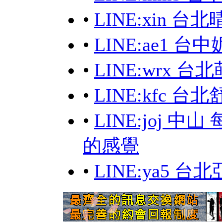
•
LINE:xin 
•
LINE:ae1 台
•
LINE:wrx
•
LINE:kfc
•
LINE:joj 
的感覺
•
LINE:ya5 