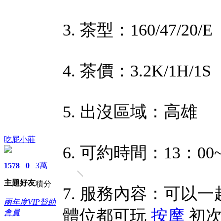
3. 茶型：160/47/20/E
4. 茶價：3.2K/1H/1S
5. 出沒區域：高雄
吃屁小莊
6. 可約時間：13：00~
1578
0
3萬
主題
好友
積分
7. 服務內容：可以一
兩年度VIP贊助
體位都可玩
按摩
初次
會員