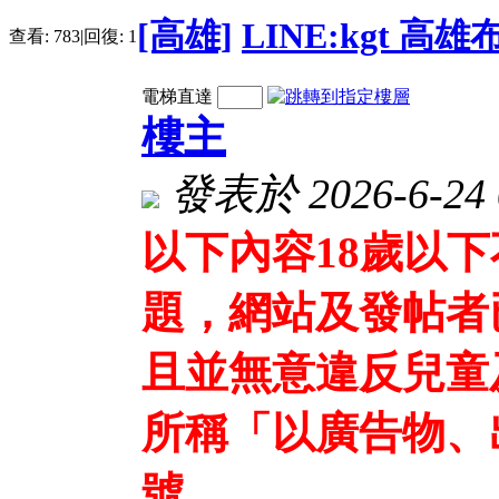
[高雄]
LINE:kgt 高
查看:
783
|
回復:
1
電梯直達
樓主
發表於 2026-6-24 
以下內容18歲以
題，網站及發帖者
且並無意違反兒童
所稱「以廣告物、
號、