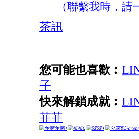
（聯繫我時，請
茶訊
您可能也喜歡︰
LI
子
快來解鎖成就︰
L
菲菲
收藏
0
推
0
噓
0