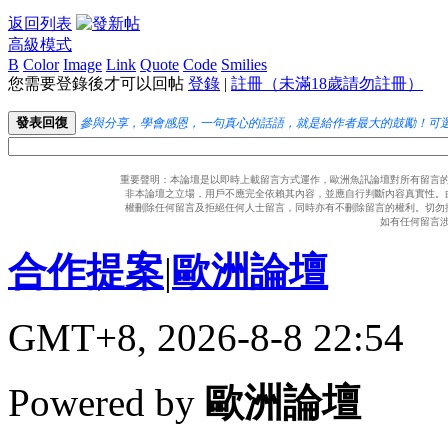
返回列表
高級模式
B
Color
Image
Link
Quote
Code
Smilies
您需要登錄後才可以回帖
登錄
|
註冊（未滿18歲請勿註冊）
發表回復
參與分享，學會感恩，一句真心的話語，就是給作者最大的鼓勵！可
重要聲明：本論壇是以即時上載留言方式運作，歐洲魚訊論壇對所有留言
非本論壇之立場，用戶不應完全依賴其內容，並應自行判斷內容真實性。
權刪除任何留言及拒絕任何人士留言，同時亦有不刪除留言的權利。切勿
如有任何留言
合作提案
|
歐洲論壇
GMT+8, 2026-8-8 22:54
Powered by
歐洲論壇