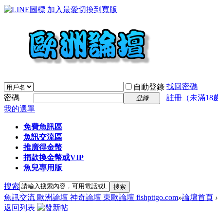
加入最愛
切換到寬版
找回密碼
自動登錄
密碼
註冊（未滿18
登錄
我的選單
免費魚訊區
魚訊交流區
推廣得金幣
捐款換金幣或VIP
魚兒專用版
搜索
搜索
魚訊交流 歐洲論壇 神奇論壇 東歐論壇 fishpttgo.com
»
論壇首頁
›
返回列表