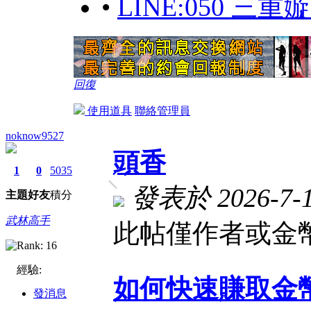
•
LINE:050 三
回復
使用道具
聯絡管理員
noknow9527
頭香
1
0
5035
發表於 2026-7-1 
主題
好友
積分
武林高手
此帖僅作者或金幣
經驗:
如何快速賺取金
發消息