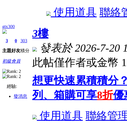
使用道具
聯絡
gtx300
3
樓
3
0
303
發表於 2026-7-20 1
主題
好友
積分
此帖僅作者或金幣 
初級會員
想更快速累積積分？
經驗:
列、箱購可享
8折
優
發消息
使用道具
聯絡管