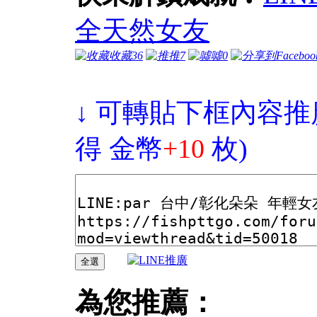
全天然女友
收藏
36
推
7
噓
0
↓ 可轉貼下框內容推
得 金幣
+10
枚)
為您推薦：