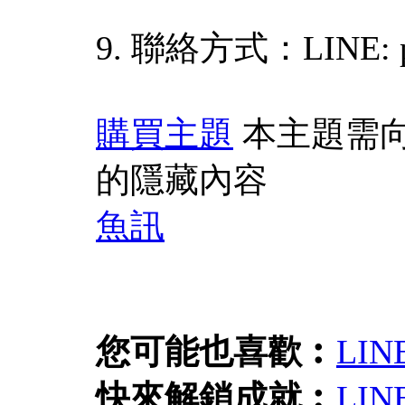
9. 聯絡方式：LINE: p
購買主題
本主題需
的隱藏內容
魚訊
您可能也喜歡︰
LI
快來解鎖成就︰
LI