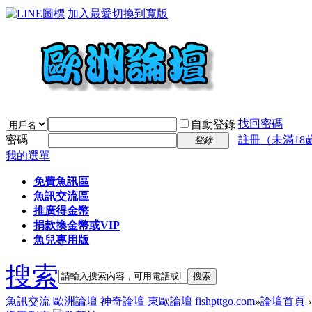
加入最愛
切換到寬版
找回密碼
自動登錄
密碼
註冊（未滿18
登錄
我的選單
免費魚訊區
魚訊交流區
推廣得金幣
捐款換金幣或VIP
魚兒專用版
搜索
搜索
魚訊交流 歐洲論壇 神奇論壇 東歐論壇 fishpttgo.com
»
論壇首頁
›