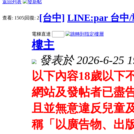
返回列表
[台中]
LINE:par 
查看:
1505
|
回復:
2
電梯直達
樓主
發表於 2026-6-25 19
以下內容18歲以下
網站及發帖者已盡
且並無意違反兒童及
稱「以廣告物、出