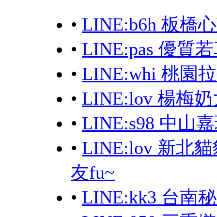
•
LINE:b6h 
•
LINE:pas 優
•
LINE:whi 桃園
•
LINE:lov 楊
•
LINE:s98 中山
•
LINE:lov 
友fu~
•
LINE:kk3 台