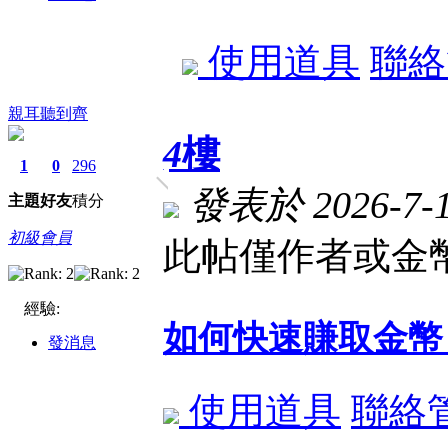
使用道具
聯絡
親耳聽到齊
4
樓
1
0
296
發表於 2026-7-14
主題
好友
積分
初級會員
此帖僅作者或金幣
經驗:
如何快速賺取金幣
發消息
使用道具
聯絡