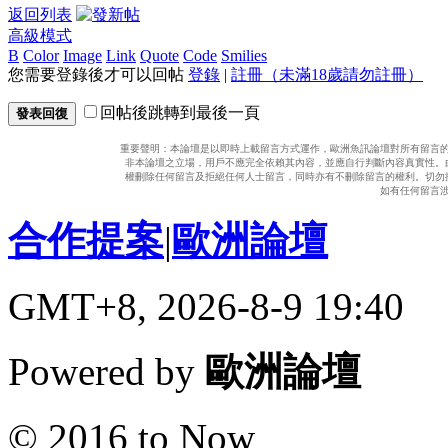
返回列表
高級模式
B
Color
Image
Link
Quote
Code
Smilies
您需要登錄後才可以回帖
登錄
|
註冊（未滿18歲請勿註冊）
回帖後跳轉到最後一頁
發表回復
重要聲明：本論壇是以即時上載留言方式運作，歐洲魚訊論壇對所有留言
非本論壇之立場，用戶不應完全依賴其內容，並應自行判斷內容真實性。
權刪除任何留言及拒絕任何人士留言，同時亦有不刪除留言的權利。切勿
如有任何留言
合作提案
|
歐洲論壇
GMT+8, 2026-8-9 19:40
Powered by
歐洲論壇
© 2016 to Now