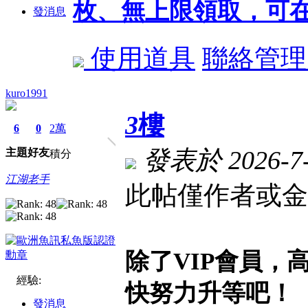
枚、無上限領取，可在
發消息
使用道具
聯絡管理
kuro1991
3
樓
6
0
2萬
發表於 2026-7-1
主題
好友
積分
江湖老手
此帖僅作者或金
除了VIP會員，
經驗:
快努力升等吧！
發消息