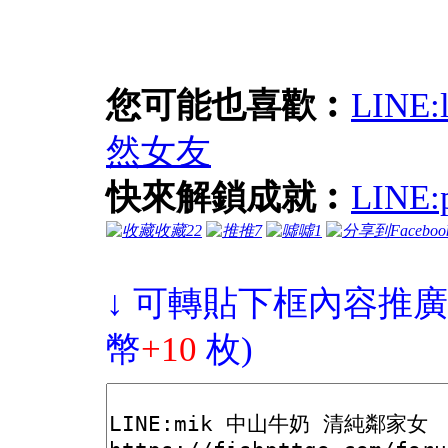
您可能也喜歡︰
LIN
然女友
快來解鎖成就︰
LIN
收藏
22
推
7
噓
1
↓ 可轉貼下框內容推廣
幣
+10
枚)