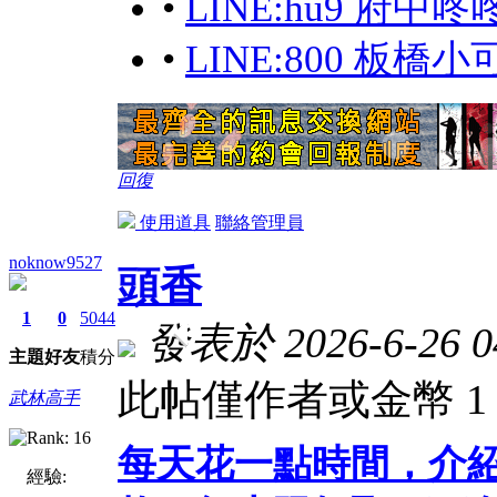
•
LINE:hu9 府
•
LINE:800 板
回復
使用道具
聯絡管理員
noknow9527
頭香
1
0
5044
發表於 2026-6-26 04
主題
好友
積分
此帖僅作者或金幣 1
武林高手
每天花一點時間，介
經驗: