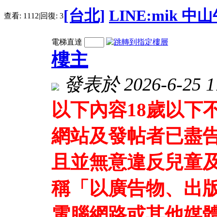
[台北]
LINE:mik 
查看:
1112
|
回復:
3
電梯直達
樓主
發表於 2026-6-25 17
以下內容18歲以下
網站及發帖者已盡
且並無意違反兒童及
稱「以廣告物、出
電腦網路或其他媒