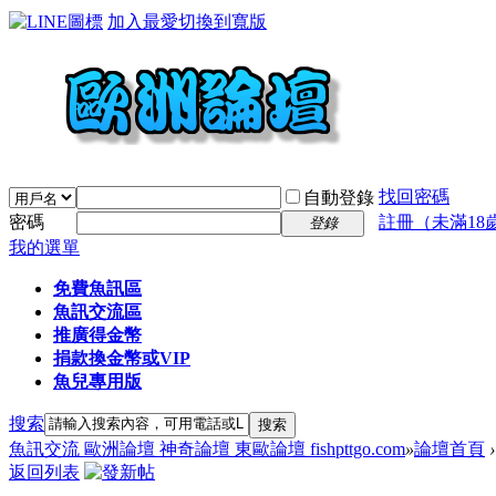
加入最愛
切換到寬版
找回密碼
自動登錄
密碼
註冊（未滿18
登錄
我的選單
免費魚訊區
魚訊交流區
推廣得金幣
捐款換金幣或VIP
魚兒專用版
搜索
搜索
魚訊交流 歐洲論壇 神奇論壇 東歐論壇 fishpttgo.com
»
論壇首頁
›
返回列表