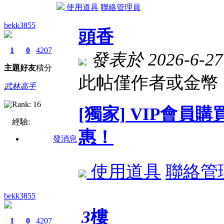
使用道具
聯絡管理員
bekk3855
頭香
1
0
4207
發表於 2026-6-27 
主題
好友
積分
此帖僅作者或金幣 
武林高手
[獨家] VIP會
經驗:
惠！
發消息
使用道具
聯絡管
bekk3855
3
樓
1
0
4207