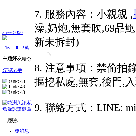
7. 服務內容：小親親 ,
澡,奶炮,無套吹,69
aireer5050
新未拆封)
16
0
2萬
主題
好友
積分
8. 注意事項：禁偷拍錄
江湖老手
摳挖私處,無套,後門,
9. 聯絡方式：LINE: mia
經驗:
發消息