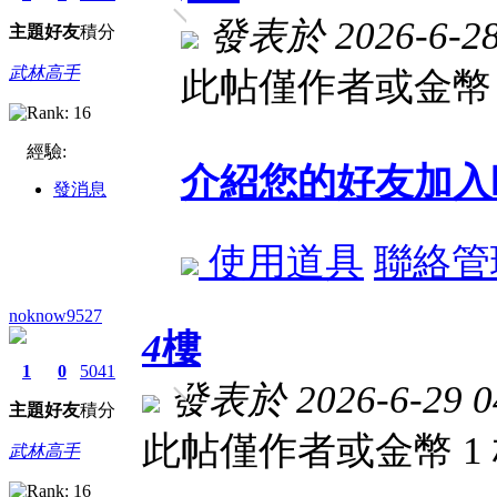
發表於 2026-6-28 
主題
好友
積分
武林高手
此帖僅作者或金幣 
經驗:
介紹您的好友加入
發消息
使用道具
聯絡管
noknow9527
4
樓
1
0
5041
發表於 2026-6-29 04
主題
好友
積分
此帖僅作者或金幣 1
武林高手