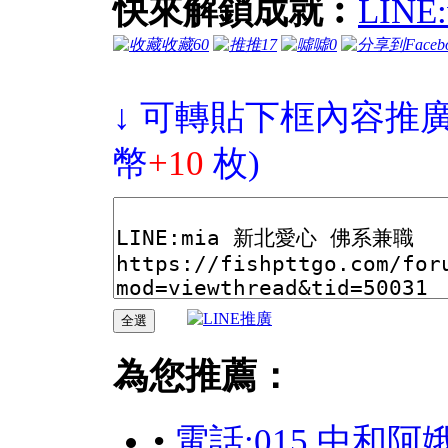
快來解鎖成就︰
LIN
收藏
60
推
17
噓
0
↓ 可轉貼下框內容推廣
幣
+10
枚)
為您推薦：
•
電話:015 中和阿