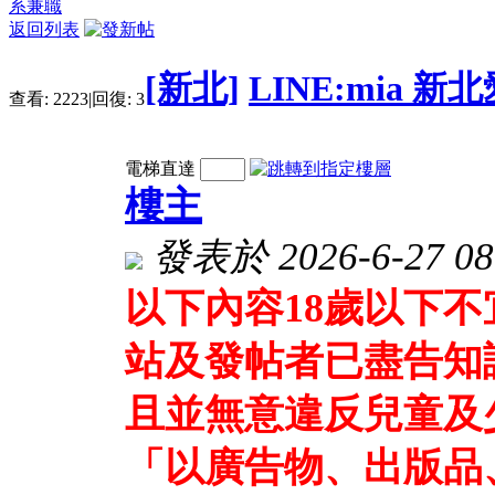
系兼職
返回列表
[新北]
LINE:mia 
查看:
2223
|
回復:
3
電梯直達
樓主
發表於 2026-6-27 08
以下內容18歲以下
站及發帖者已盡告知
且並無意違反兒童及
「以廣告物、出版品