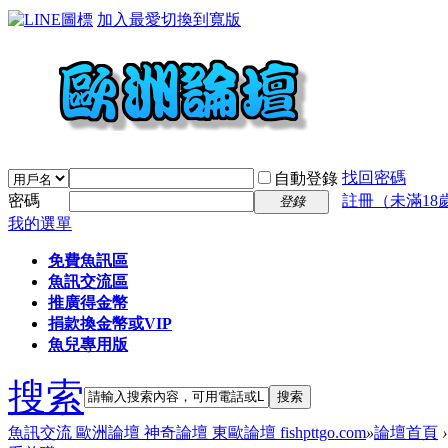
加入最愛
切換到寬版
找回密碼
自動登錄
密碼
註冊（未滿18
登錄
我的選單
免費魚訊區
魚訊交流區
推廣得金幣
捐款換金幣或VIP
魚兒專用版
搜索
搜索
魚訊交流 歐洲論壇 神奇論壇 東歐論壇 fishpttgo.com
»
論壇首頁
›