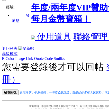
年度/兩年度VIP
經驗:
發
每月金幣寶箱！
消息
使用道具
聯絡管理
返回列表
高級模式
B
Color
Image
Link
Quote
Code
Smilies
您需要登錄後才可以回帖
冊）
發表回復
參與分享，學會感恩，一句真心的話語，就是給作者最大的鼓勵！可
重要聲明：本論壇是以即時上載留言方式運作，歐洲魚訊論壇對所有留言