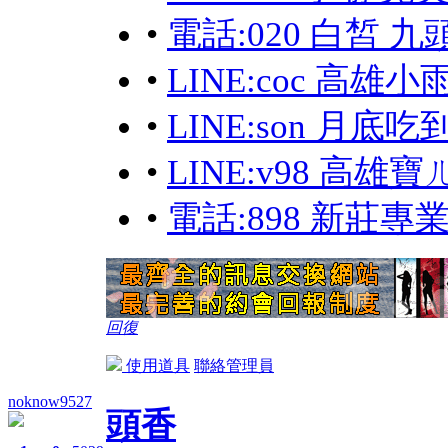
•
電話:020 白皙 九
•
LINE:coc 高
•
LINE:son 月
•
LINE:v98 高
•
電話:898 新莊專
回復
使用道具
聯絡管理員
noknow9527
頭香