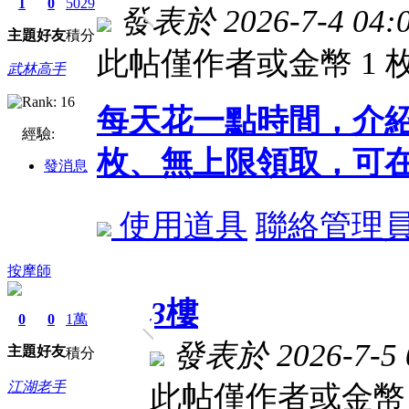
1
0
5029
發表於 2026-7-4 04:0
主題
好友
積分
此帖僅作者或金幣 1
武林高手
每天花一點時間，介
經驗:
枚、無上限領取，可在
發消息
使用道具
聯絡管理
按摩師
3
樓
0
0
1萬
發表於 2026-7-5 0
主題
好友
積分
江湖老手
此帖僅作者或金幣 