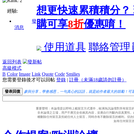
想更快速累積積分？
經驗:
購可享
8折
優惠唷！
發
消息
使用道具
聯絡管理
返回列表
高級模式
B
Color
Image
Link
Quote
Code
Smilies
您需要登錄後才可以回帖
登錄
|
註冊（未滿18歲請勿註冊）
發表回復
參與分享，學會感恩，一句真心的話語，就是給作者最大的鼓勵！可
重要聲明：本論壇是以即時上載留言方式運作，歐洲魚訊論壇對所有留言
非本論壇之立場，用戶不應完全依賴其內容，並應自行判斷內容真實性。
權刪除任何留言及拒絕任何人士留言，同時亦有不刪除留言的權利。切勿
如有任何留言