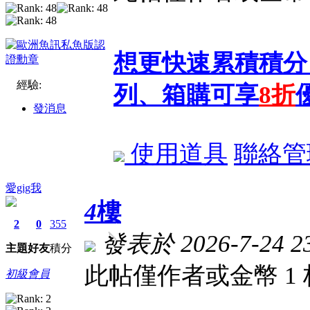
想更快速累積積分
經驗:
列、箱購可享
8折
發消息
使用道具
聯絡管
愛gig我
4
樓
2
0
355
發表於 2026-7-24 23
主題
好友
積分
此帖僅作者或金幣 1
初級會員