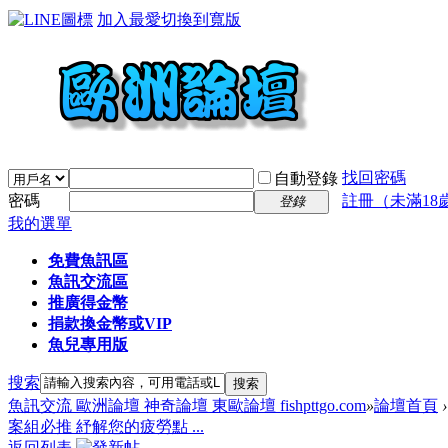
加入最愛
切換到寬版
找回密碼
自動登錄
密碼
註冊（未滿18
登錄
我的選單
免費魚訊區
魚訊交流區
推廣得金幣
捐款換金幣或VIP
魚兒專用版
搜索
搜索
魚訊交流 歐洲論壇 神奇論壇 東歐論壇 fishpttgo.com
»
論壇首頁
›
案組必推 紓解您的疲勞點 ...
返回列表