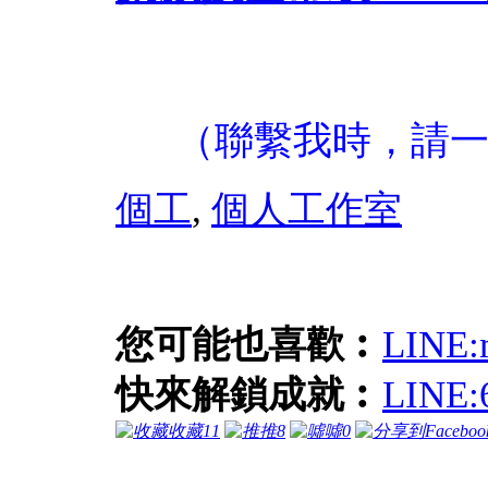
（聯繫我時，請
個工
,
個人工作室
您可能也喜歡︰
LIN
快來解鎖成就︰
LIN
收藏
11
推
8
噓
0