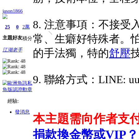
jason1866
8. 注意事項：不接
25
0
2萬
常、生癖好特殊者。
主題
好友
積分
江湖老手
的手法獨，特的
舒壓
9. 聯絡方式：LINE: uu
經驗:
發消息
本主題需向作者支
捐款換金幣或VIP？