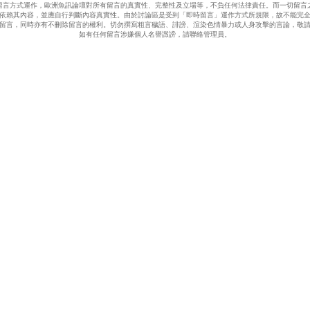
留言方式運作，歐洲魚訊論壇對所有留言的真實性、完整性及立場等，不負任何法律責任。而一切留言
依賴其內容，並應自行判斷內容真實性。由於討論區是受到「即時留言」運作方式所規限，故不能完
留言，同時亦有不刪除留言的權利。切勿撰寫粗言穢語、誹謗、渲染色情暴力或人身攻擊的言論，敬
如有任何留言涉嫌個人名譽譭謗，請聯絡管理員。