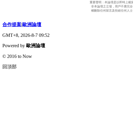
重要聲明：本論壇是以即時上載
非本論壇之立場，用戶不應完全
權刪除任何留言及拒絕任何人士
合作提案
|
歐洲論壇
GMT+8, 2026-8-7 09:52
Powered by
歐洲論壇
© 2016 to Now
回頂部