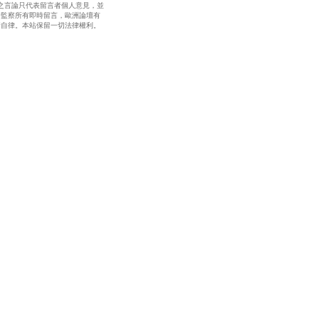
之言論只代表留言者個人意見，並
全監察所有即時留言，歐洲論壇有
請自律。本站保留一切法律權利。