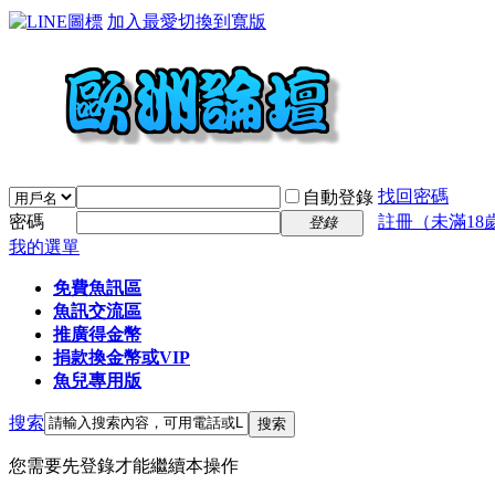
加入最愛
切換到寬版
找回密碼
自動登錄
密碼
註冊（未滿18
登錄
我的選單
免費魚訊區
魚訊交流區
推廣得金幣
捐款換金幣或VIP
魚兒專用版
搜索
搜索
您需要先登錄才能繼續本操作