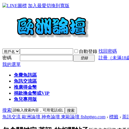
加入最愛
切換到寬版
找回密碼
自動登錄
密碼
註冊（未滿18
登錄
我的選單
免費魚訊區
魚訊交流區
推廣得金幣
捐款換金幣或VIP
魚兒專用版
搜索
搜索
魚訊交流 歐洲論壇 神奇論壇 東歐論壇 fishpttgo.com
›
標籤
›
茶