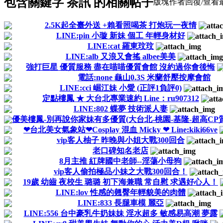
包含關鍵字 茶訊 的相關帖子
版塊
作者
回復/查看
2.5K起全臺外送 +賴看照喝茶 打炮玩一夜情
LINE:pin 小璇 新妹 個工 年輕身材好
LINE:cat 羅東玟玟
LINE:alb 又浪又會搖 albee美美
強打巨星 優質服務 盡在喵喵優質會館 沒約過你會後悔
電話:none 龜山0.3S 米蘭舒壓按摩會館
LINE:cci 崛江妹 小愛 (正評1負評0)
定點樓鳳 ★ 大台北專業速約 Line：ru907312
LINE:802 蝶夢 技術派人妻
優美樓鳳-別再說你家妹有多優質(大台北-桃園-基隆-超高CP質
❤台北美女氣象站❤Cosplay 混血 Micky ❤ Line:kiki66ve
vip客人柚子 昨晚與小姐大戰300回合
老口碑知名老店
8月主推 紅牌國中老師--淫蕩小母狗
vip客人偷拍極品小妹之大戰300回合！
19歲 幼齒 夜校生 璐璐 初下海兼職 常自慰 求遇好心人！
LINE:lov 性感的翹臀年輕貌美的肉體
LINE:833 長腿車模 麗亞
LINE:556 台中豪乳牛奶妹妹 淫水超多 敏感易高潮 夢露