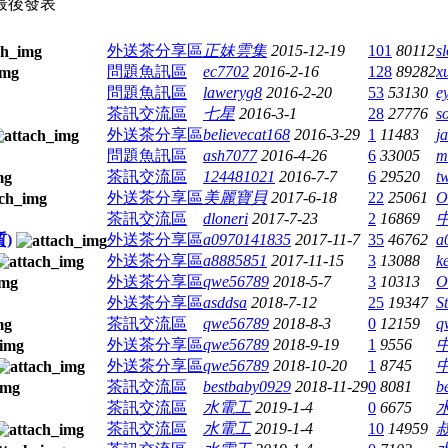
最後發表
外送茶分享區
正妹雲集
2015-12-19
101
80112
s
問題魚訊區
ec7702
2016-2-16
128
89282
x
問題魚訊區
laweryg8
2016-2-20
53
53130
e
茶訊交流區
七星
2016-3-1
28
27776
s
外送茶分享區
believecat168
2016-3-29
1
11483
j
問題魚訊區
ash7077
2016-4-26
6
33005
m
茶訊交流區
124481021
2016-7-7
6
29520
t
外送茶分享區
美麗寶貝
2017-6-18
22
25061
茶訊交流區
dloneri
2017-7-23
2
16869
)
外送茶分享區
a0970141835
2017-11-7
35
46762
a
外送茶分享區
a8885851
2017-11-15
3
13088
k
外送茶分享區
qwe56789
2018-5-7
3
10313
外送茶分享區
asddsa
2018-7-12
25
19347
St
茶訊交流區
qwe56789
2018-8-3
0
12159
q
外送茶分享區
qwe56789
2018-9-19
1
9556
外送茶分享區
qwe56789
2018-10-20
1
8745
茶訊交流區
bestbaby0929
2018-11-29
0
8081
b
茶訊交流區
水電工
2019-1-4
0
6675
茶訊交流區
水電工
2019-1-4
10
14959