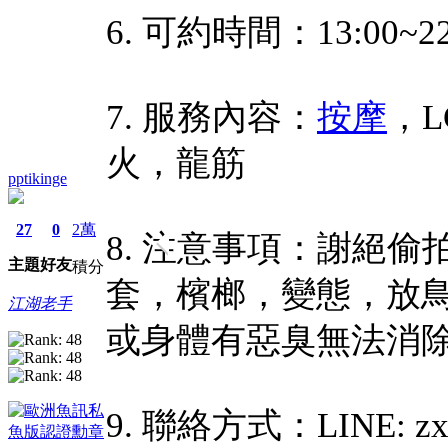
6. 可約時間：13:00~22
7. 服務內容：
按摩
，L
火，龍筋
pptikinge
27
0
2萬
8. 注意事項：謝絕
主題
好友
積分
套，檳榔，變態，放
江湖老手
或身體有惡臭無法消
9. 聯絡方式：LINE: zx