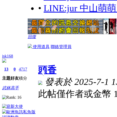
•
LINE:jur 中山
回復
使用道具
聯絡管理員
isk168
頭香
13
0
4717
主題
好友
積分
發表於 2025-7-1 13
武林高手
此帖僅作者或金幣 