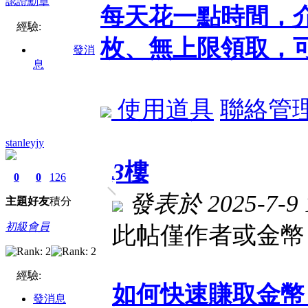
每天花一點時間，
經驗:
枚、無上限領取，可
發消
息
使用道具
聯絡管
stanleyjy
3
樓
0
0
126
發表於 2025-7-9 1
主題
好友
積分
初級會員
此帖僅作者或金幣 
經驗:
如何快速賺取金幣
發消息