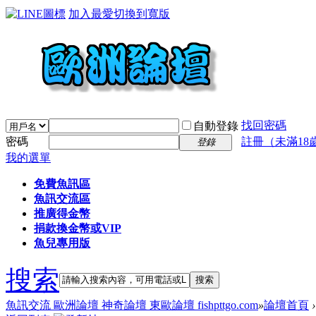
加入最愛
切換到寬版
找回密碼
自動登錄
密碼
註冊（未滿18
登錄
我的選單
免費魚訊區
魚訊交流區
推廣得金幣
捐款換金幣或VIP
魚兒專用版
搜索
搜索
魚訊交流 歐洲論壇 神奇論壇 東歐論壇 fishpttgo.com
»
論壇首頁
›