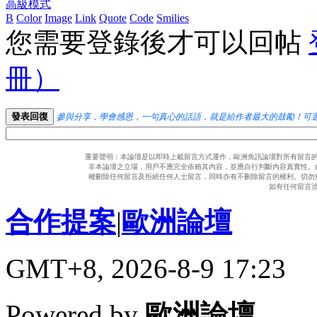
高級模式
B
Color
Image
Link
Quote
Code
Smilies
您需要登錄後才可以回帖
冊）
發表回復
參與分享，學會感恩，一句真心的話語，就是給作者最大的鼓勵！可
重要聲明：本論壇是以即時上載留言方式運作，歐洲魚訊論壇對所有留言
非本論壇之立場，用戶不應完全依賴其內容，並應自行判斷內容真實性。
權刪除任何留言及拒絕任何人士留言，同時亦有不刪除留言的權利。切勿
如有任何留言
合作提案
|
歐洲論壇
GMT+8, 2026-8-9 17:23
Powered by
歐洲論壇