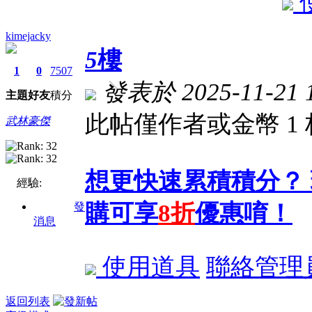
kimejacky
5
樓
1
0
7507
發表於 2025-11-21 1
主題
好友
積分
此帖僅作者或金幣 1
武林豪傑
想更快速累積積分？
經驗:
購可享
8折
優惠唷！
發
消息
使用道具
聯絡管理
返回列表