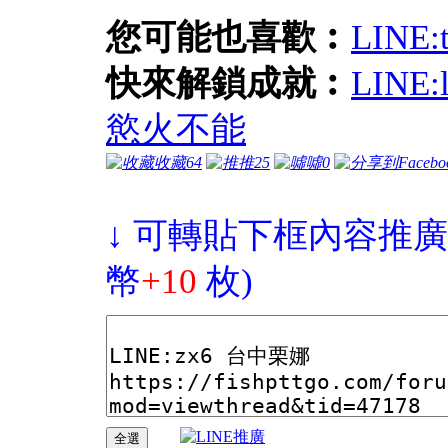
您可能也喜歡︰
LIN
快來解鎖成就︰
LINE
慾火不能
收藏
64
推
25
噓
0
↓ 可轉貼下框內容推廣
幣
+10
枚)