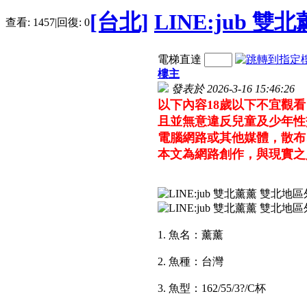
[台北]
LINE:jub 
查看:
1457
|
回復:
0
電梯直達
樓主
發表於 2026-3-16 15:46:26
以下內容18歲以下不宜觀
且並無意違反兒童及少年性
電腦網路或其他媒體，散布
本文為網路創作，與現實之
1. 魚名：薰薰
2. 魚種：台灣
3. 魚型：162/55/3?/C杯