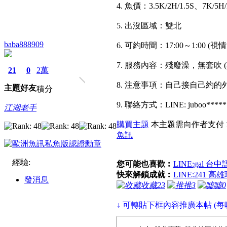
4. 魚價：3.5K/2H/1.5S、7K/5H
5. 出沒區域：雙北
baba888909
6. 可約時間：17:00～1:00 (視
7. 服務內容：殘廢澡，無套吹
21
0
2萬
8. 注意事項：自己接自己約的
主題
好友
積分
9. 聯絡方式：LINE: juboo*****
江湖老手
購買主題
本主題需向作者支付
魚訊
經驗:
您可能也喜歡︰
LINE:gal 
快來解鎖成就︰
LINE:241 
發消息
收藏
23
推
3
噓
0
↓ 可轉貼下框內容推廣本帖 (每