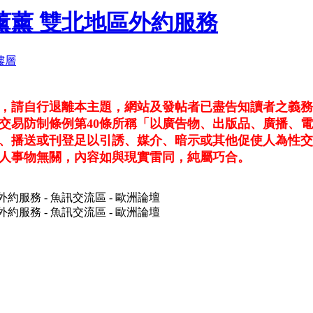
雙北薰薰 雙北地區外約服務
看，請自行退離本主題，網站及發帖者已盡告知讀者之義
交易防制條例第40條所稱「以廣告物、出版品、廣播、
、播送或刊登足以引誘、媒介、暗示或其他促使人為性交
人事物無關，內容如與現實雷同，純屬巧合。