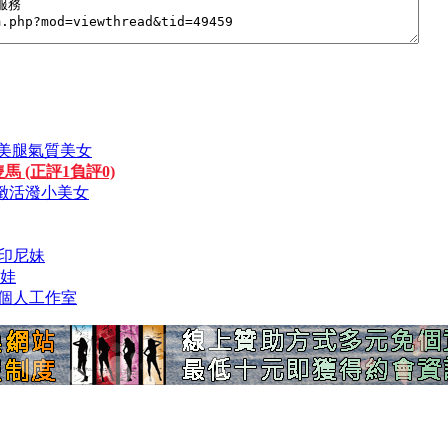
長髮美腿氣質美女
隻馬 (正評1負評0)
n 標緻活潑小美女
年輕印尼妹
娃娃
莎莎個人工作室