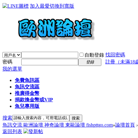
加入最愛
切換到寬版
找回密碼
自動登錄
密碼
註冊（未滿18
登錄
我的選單
免費魚訊區
魚訊交流區
推廣得金幣
捐款換金幣或VIP
魚兒專用版
搜索
搜索
魚訊交流 歐洲論壇 神奇論壇 東歐論壇 fishpttgo.com
»
論壇首頁
›
返回列表