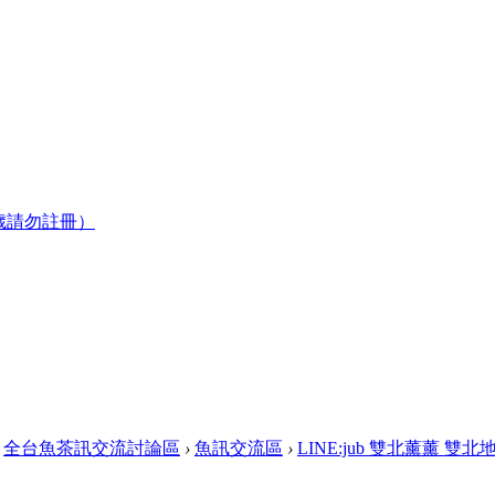
歲請勿註冊）
全台魚茶訊交流討論區
›
魚訊交流區
›
LINE:jub 雙北薰薰 雙