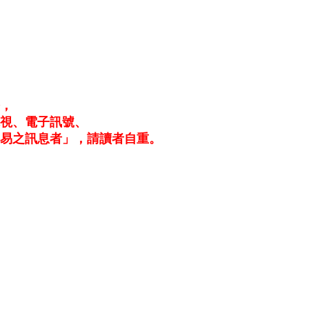
務，
電視、電子訊號、
易之訊息者」，請讀者自重。