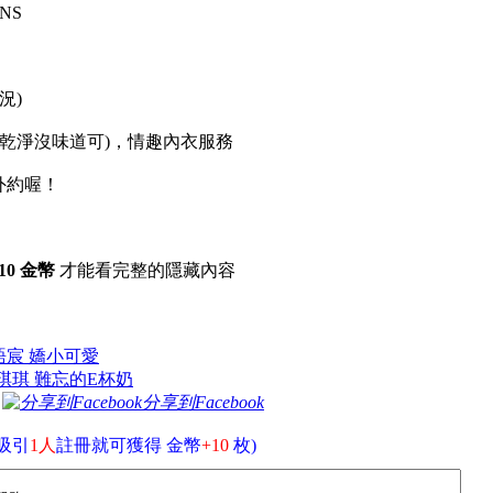
/NS
情況)
 (乾淨沒味道可)，情趣內衣服務
外約喔！
10 金幣
才能看完整的隱藏內容
台中語宸 嬌小可愛
高雄琪琪 難忘的E杯奶
分享到Facebook
吸引
1人
註冊就可獲得 金幣
+10
枚)