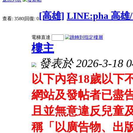
[高雄]
LINE:pha 
查看:
3580
|
回復:
0
電梯直達
樓主
發表於 2026-3-18 04
以下內容18歲以下
網站及發帖者已盡
且並無意違反兒童及
稱「以廣告物、出