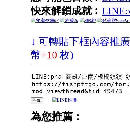
快來解鎖成就︰
LIN
收藏
67
推
26
噓
0
↓ 可轉貼下框內容推廣
幣
+10
枚)
為您推薦：