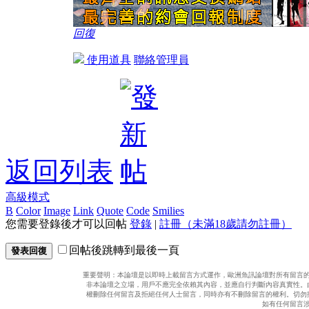
回復
使用道具
聯絡管理員
返回列表
高級模式
B
Color
Image
Link
Quote
Code
Smilies
您需要登錄後才可以回帖
登錄
|
註冊（未滿18歲請勿註冊）
回帖後跳轉到最後一頁
發表回復
重要聲明：本論壇是以即時上載留言方式運作，歐洲魚訊論壇對所有留言
非本論壇之立場，用戶不應完全依賴其內容，並應自行判斷內容真實性。
權刪除任何留言及拒絕任何人士留言，同時亦有不刪除留言的權利。切勿
如有任何留言