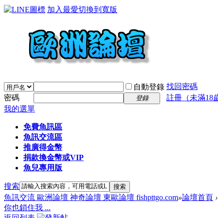
加入最愛
切換到寬版
找回密碼
自動登錄
密碼
註冊（未滿18
登錄
我的選單
免費魚訊區
魚訊交流區
推廣得金幣
捐款換金幣或VIP
魚兒專用版
搜索
搜索
魚訊交流 歐洲論壇 神奇論壇 東歐論壇 fishpttgo.com
»
論壇首頁
›
你也鎖住我 ...
返回列表