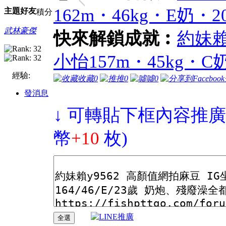
162m・46kg・E奶
主題
好友
積分
武林豪傑
快來解鎖成就︰
約妹賴
小怡157m・45kg・C
經驗:
收藏
0
推
0
噓
0
發消息
↓ 可轉貼下框內容推廣
幣
+10
枚)