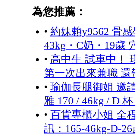
為您推薦：
•
約妹賴y9562 骨
43kg・C奶・19
•
高中生 試車中！ 琪琪
第一次出來兼職 還
•
瑜伽長腿御姐 邀
雅 170 / 46kg / D 杯
•
百貨專櫃小姐 全程
訊：165-46kg-D-2