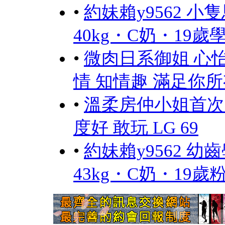
•
約妹賴y9562 小
40kg・C奶・19
•
微肉日系御姐 心怡 
情 知情趣 滿足你
•
溫柔房仲小姐首次
度好 敢玩 LG 69
•
約妹賴y9562 幼
43kg・C奶・19