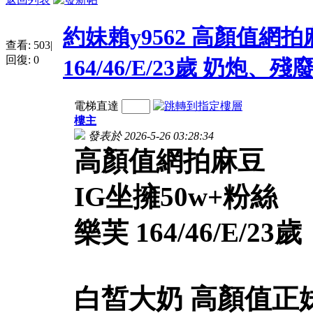
約妹賴y9562 高顏值網拍
查看:
503
|
回復:
0
164/46/E/23歲 奶炮、
電梯直達
樓主
發表於 2026-5-26 03:28:34
高顏值網拍麻豆
IG坐擁50w+粉絲
樂芙 164/46/E/23歲
白皙大奶 高顏值正