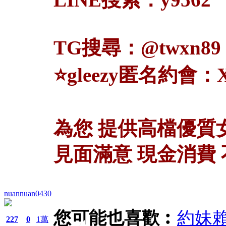
TG搜尋：@twxn89
⭐gleezy匿名約會：X
為您 提供高檔優質
見面滿意 現金消費
nuannuan0430
您可能也喜歡︰
約妹賴
227
0
1萬