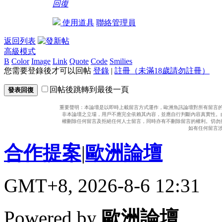
回復
使用道具
聯絡管理員
返回列表
高級模式
B
Color
Image
Link
Quote
Code
Smilies
您需要登錄後才可以回帖
登錄
|
註冊（未滿18歲請勿註冊）
回帖後跳轉到最後一頁
發表回復
重要聲明：本論壇是以即時上載留言方式運作，歐洲魚訊論壇對所有留言
非本論壇之立場，用戶不應完全依賴其內容，並應自行判斷內容真實性。
權刪除任何留言及拒絕任何人士留言，同時亦有不刪除留言的權利。切勿
如有任何留言
合作提案
|
歐洲論壇
GMT+8, 2026-8-6 12:31
Powered by
歐洲論壇