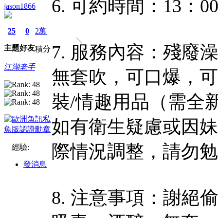
6. 可約時間：13：00
jason1866
25
0
2萬
7. 服務內容：殘
主題
好友
積分
江湖老手
無套吹，可口爆，可
裝/情趣用品（需全
如有衛生疑慮或因妹
際情況調整，請勿勉
經驗:
發消息
8. 注意事項：謝