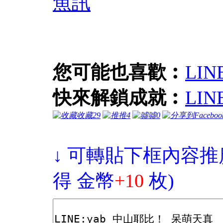
魚訊
您可能也喜歡︰
LI
快來解鎖成就︰
LI
收藏
29
推
4
噓
0
↓ 可轉貼下框內容推
得 金幣
+10
枚)