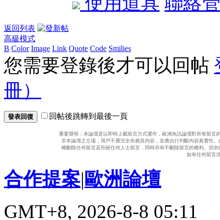
使用道具
聯絡
返回列表
高級模式
B
Color
Image
Link
Quote
Code
Smilies
您需要登錄後才可以回帖
冊）
回帖後跳轉到最後一頁
發表回復
重要聲明：本論壇是以即時上載留言方式運作，歐洲魚訊論壇對所有留言
非本論壇之立場，用戶不應完全依賴其內容，並應自行判斷內容真實性。
權刪除任何留言及拒絕任何人士留言，同時亦有不刪除留言的權利。切勿
如有任何留言
合作提案
|
歐洲論壇
GMT+8, 2026-8-8 05:11