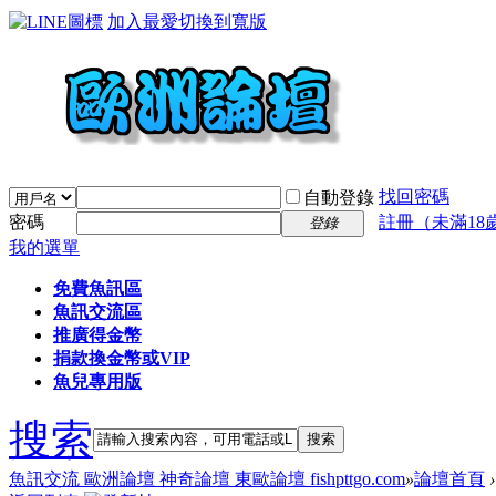
加入最愛
切換到寬版
找回密碼
自動登錄
密碼
註冊（未滿18
登錄
我的選單
免費魚訊區
魚訊交流區
推廣得金幣
捐款換金幣或VIP
魚兒專用版
搜索
搜索
魚訊交流 歐洲論壇 神奇論壇 東歐論壇 fishpttgo.com
»
論壇首頁
›