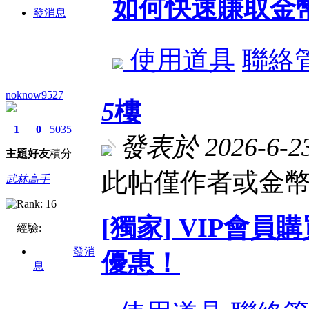
如何快速賺取金
發消息
使用道具
聯絡
noknow9527
5
樓
1
0
5035
發表於 2026-6-23
主題
好友
積分
此帖僅作者或金幣
武林高手
[獨家] VIP會
經驗:
發消
優惠！
息