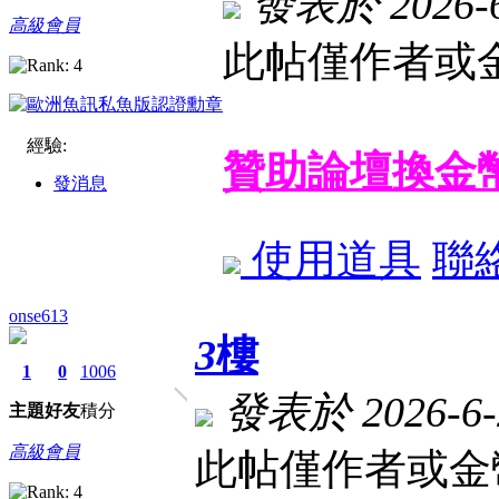
發表於 2026-6-
高級會員
此帖僅作者或金
經驗:
贊助論壇換金
發消息
使用道具
聯
onse613
3
樓
1
0
1006
發表於 2026-6-2
主題
好友
積分
高級會員
此帖僅作者或金幣