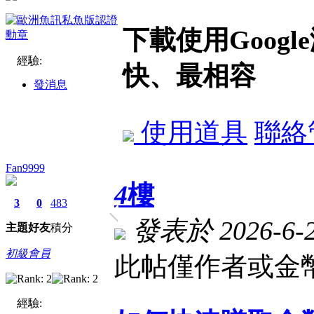
下載使用Goog
經驗:
快、最相容
發消息
使用道具
聯絡
Fan9999
4
樓
3
0
483
發表於 2026-6-22
主題
好友
積分
初級會員
此帖僅作者或金幣
經驗: