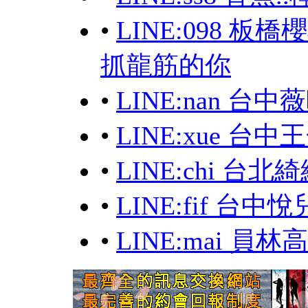
•
LINE:098 
抓龍筋的你
•
LINE:nan 台
•
LINE:xue 
•
LINE:chi 台
•
LINE:fif 台
•
LINE:mai 員