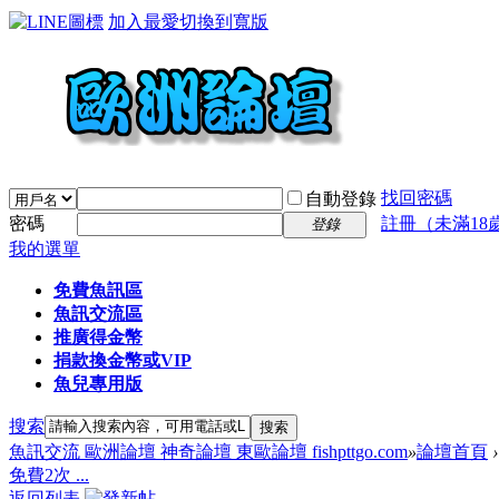
加入最愛
切換到寬版
找回密碼
自動登錄
密碼
註冊（未滿18
登錄
我的選單
免費魚訊區
魚訊交流區
推廣得金幣
捐款換金幣或VIP
魚兒專用版
搜索
搜索
魚訊交流 歐洲論壇 神奇論壇 東歐論壇 fishpttgo.com
»
論壇首頁
›
免費2次 ...
返回列表