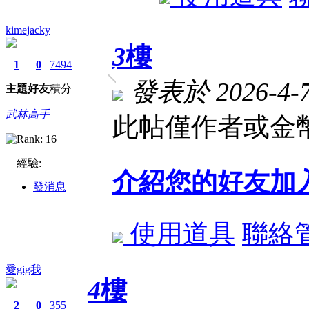
kimejacky
3
樓
1
0
7494
發表於 2026-4-7 
主題
好友
積分
武林高手
此帖僅作者或金幣
經驗:
介紹您的好友加
發消息
使用道具
聯絡
愛gig我
4
樓
2
0
355