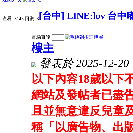
[台中]
LINE:lov 
查看:
3143
|
回復:
3
電梯直達
樓主
發表於 2025-12-20 1
以下內容18歲以下
網站及發帖者已盡
且並無意違反兒童及
稱「以廣告物、出