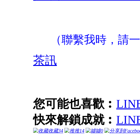
（聯繫我時，請
茶訊
您可能也喜歡︰
LI
快來解鎖成就︰
LI
收藏
34
推
14
噓
0