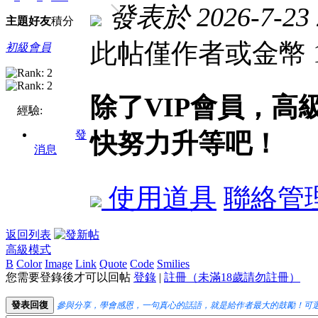
發表於 2026-7-23 
主題
好友
積分
此帖僅作者或金幣 
初級會員
除了VIP會員，
經驗:
發
快努力升等吧！
消息
使用道具
聯絡管
返回列表
高級模式
B
Color
Image
Link
Quote
Code
Smilies
您需要登錄後才可以回帖
登錄
|
註冊（未滿18歲請勿註冊）
發表回復
參與分享，學會感恩，一句真心的話語，就是給作者最大的鼓勵！可