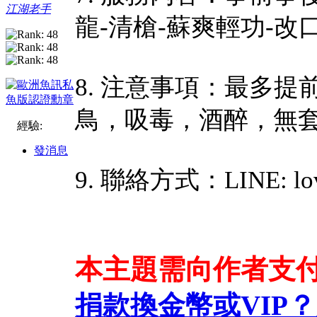
江湖老手
龍-清槍-蘇爽輕功-改
8. 注意事項：最多
鳥，吸毒，酒醉，無
經驗:
發消息
9. 聯絡方式：LINE: lov
本主題需向作者支
捐款換金幣或VIP？