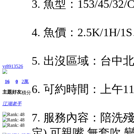
3. 魚型：153/45/32/
4. 魚價：2.5K/1H/1S
5. 出沒區域：台中
yr8913526
16
0
2萬
6. 可約時間：上午1
主題
好友
積分
江湖老手
7. 服務內容：陪洗殘
定).可親嘴.無套吹.