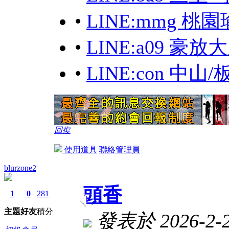
•
LINE:mmg 桃
•
LINE:a09 豪
•
LINE:con 中
回復
使用道具
聯絡管理員
blurzone2
頭香
1
0
281
主題
好友
積分
發表於 2026-2-28