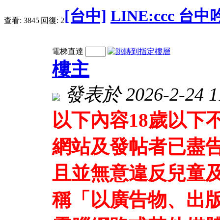
[台中]
LINE:ccc 
查看:
3845
|
回復:
2
電梯直達
樓主
發表於 2026-2-24 11
以下內容18歲以下
網站及發帖者已盡
且並無意違反兒童及
稱「以廣告物、出