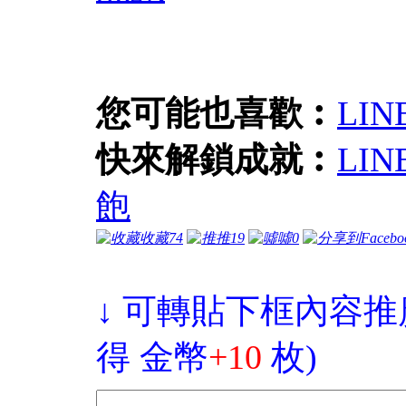
您可能也喜歡︰
LIN
快來解鎖成就︰
LI
飽
收藏
74
推
19
噓
0
↓ 可轉貼下框內容推
得 金幣
+10
枚)