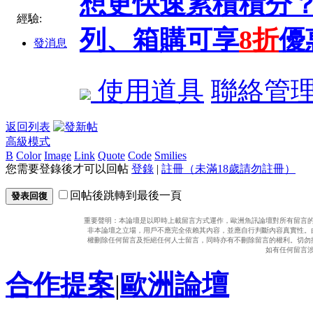
想更快速累積積分？
經驗:
列、箱購可享
8折
優
發消息
使用道具
聯絡管
返回列表
高級模式
B
Color
Image
Link
Quote
Code
Smilies
您需要登錄後才可以回帖
登錄
|
註冊（未滿18歲請勿註冊）
回帖後跳轉到最後一頁
發表回復
重要聲明：本論壇是以即時上載留言方式運作，歐洲魚訊論壇對所有留言
非本論壇之立場，用戶不應完全依賴其內容，並應自行判斷內容真實性。
權刪除任何留言及拒絕任何人士留言，同時亦有不刪除留言的權利。切勿
如有任何留言
合作提案
|
歐洲論壇