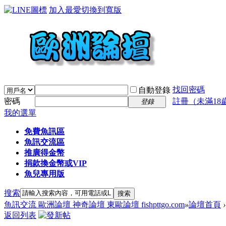
加入最愛
切換到寬版
找回密碼
自動登錄
密碼
註冊（未滿18
登錄
我的選單
免費魚訊區
魚訊交流區
推廣得金幣
捐款換金幣或VIP
魚兒專用版
搜索
搜索
魚訊交流 歐洲論壇 神奇論壇 東歐論壇 fishpttgo.com
»
論壇首頁
›
返回列表