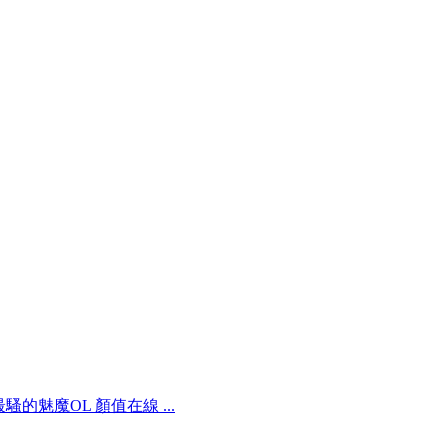
最騷的魅魔OL 顏值在線 ...