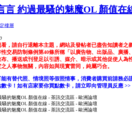
台北言言 約過最騷的魅魔OL 顏值在
0
觀看，請自行退離本主題，網站及發帖者已盡告知讀者之
性交易防制條例第40條所稱「以廣告物、出版品、廣播
散布、播送或刊登足以引誘、媒介、暗示或其他促使人為
實之人事物無關，內容如與現實雷同，純屬巧合。
可能有替代照、情境照等假照情事，消費者購買前請務必
數卡！如有店家要你買點數卡，請立即向管理員反應 >>