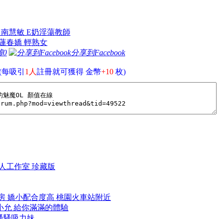
n 台南慧敏 E奶淫蕩教師
 花蓮春嬌 輕熟女
噓
0
分享到Facebook
(每吸引
1人
註冊就可獲得 金幣
+10
枚)
雄私人工作室 珍藏版
小套房 嬌小配合度高 桃園火車站附近
雙北小允 給你滿滿的體驗
淇 騷騷吸力妹