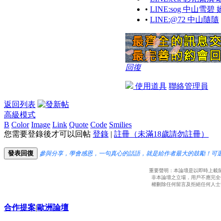
•
LINE:sog 中山
•
LINE:@72 中山隨隨
回復
使用道具
聯絡管理員
返回列表
高級模式
B
Color
Image
Link
Quote
Code
Smilies
您需要登錄後才可以回帖
登錄
|
註冊（未滿18歲請勿註冊）
發表回復
參與分享，學會感恩，一句真心的話語，就是給作者最大的鼓勵！可
重要聲明：本論壇是以即時上載
非本論壇之立場，用戶不應完全
權刪除任何留言及拒絕任何人士
合作提案
|
歐洲論壇