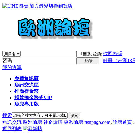
加入最愛
切換到寬版
找回密碼
自動登錄
密碼
註冊（未滿18
登錄
我的選單
免費魚訊區
魚訊交流區
推廣得金幣
捐款換金幣或VIP
魚兒專用版
搜索
搜索
魚訊交流 歐洲論壇 神奇論壇 東歐論壇 fishpttgo.com
»
論壇首頁
›
返回列表