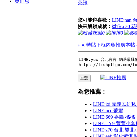
發消息
茶訊
您可能也喜歡︰
LINE:na
快來解鎖成就︰
微信:c20
收藏
0
推
0
↓ 可轉貼下框內容推廣本帖 
為您推薦：
•
LINE:ioi 嘉義民
•
LINE:ucc 夢娜
•
LINE:669 嘉義 橘橘
•
LINE:TY9 萱萱
•
LINE:z70 台北 
•
LINE:eek 彰化紫