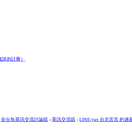
歲請勿註冊）
全台魚茶訊交流討論區
›
茶訊交流區
›
LINE:yux 台北言言 約過