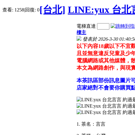
[台北]
LINE:yux 
查看:
1258
|
回復:
0
電梯直達
樓主
發表於 2026-3-30 01:40:5
以下內容18歲以下不宜
且並無意違反兒童及少年
電腦網路或其他媒體，
本文為網路創作，與現
本茶訊區部份訊息圖片
店家絕對不會要你購買點
1. 茶名：言言