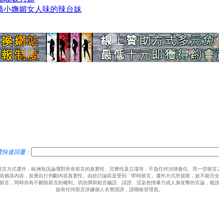
雪碧 嬌小嫵媚女人味的辣台妹
選快速回覆：
留言方式運作，歐洲魚訊論壇對所有留言的真實性、完整性及立場等，不負任何法律責任。而一切留言
依賴其內容，並應自行判斷內容真實性。由於討論區是受到「即時留言」運作方式所規限，故不能完
留言，同時亦有不刪除留言的權利。切勿撰寫粗言穢語、誹謗、渲染色情暴力或人身攻擊的言論，敬
如有任何留言涉嫌個人名譽譭謗，請聯絡管理員。