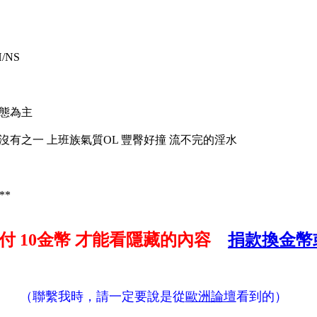
H/NS
動態為主
騷沒有之一 上班族氣質OL 豐臀好撞 流不完的淫水
**
支付
10金幣
才能看隱藏的內容
捐款換金幣或
（聯繫我時，請一定要說是從
歐洲論壇
看到的）