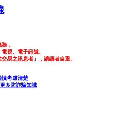
線
義務，
、電視、電子訊號、
性交易之訊息者」，請讀者自重。
謹慎考慮清楚
更多防詐騙知識