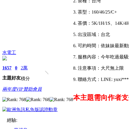
2. 茶種：台灣
3. 茶型：160/46/25/C+
4. 茶價：5K/1H/1S、14K/4
5. 出沒區域：台北
6. 可約時間：依妹妹最新
水電工
7. 服務內容：今年吃過最
1657
0
2萬
8. 注意事項：大尺無上限
主題
好友
積分
9. 聯絡方式：LINE: yuxi***
兩年度VIP贊助會員
本主題需向作者
經驗: