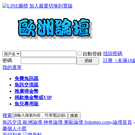
加入最愛
切換到寬版
找回密碼
自動登錄
密碼
註冊（未滿18
登錄
我的選單
免費魚訊區
魚訊交流區
推廣得金幣
捐款換金幣或VIP
魚兒專用版
搜索
搜索
魚訊交流 歐洲論壇 神奇論壇 東歐論壇 fishpttgo.com
»
論壇首頁
›
馨個人小窩
返回列表