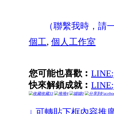
（聯繫我時，請
個工
,
個人工作室
您可能也喜歡︰
LIN
快來解鎖成就︰
LIN
收藏
33
推
4
噓
0
↓ 可轉貼下框內容推廣