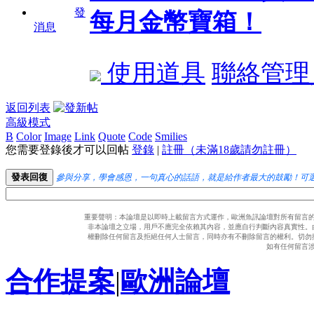
發
每月金幣寶箱！
消息
使用道具
聯絡管理
返回列表
高級模式
B
Color
Image
Link
Quote
Code
Smilies
您需要登錄後才可以回帖
登錄
|
註冊（未滿18歲請勿註冊）
發表回復
參與分享，學會感恩，一句真心的話語，就是給作者最大的鼓勵！可
重要聲明：本論壇是以即時上載留言方式運作，歐洲魚訊論壇對所有留言
非本論壇之立場，用戶不應完全依賴其內容，並應自行判斷內容真實性。
權刪除任何留言及拒絕任何人士留言，同時亦有不刪除留言的權利。切勿
如有任何留言
合作提案
|
歐洲論壇