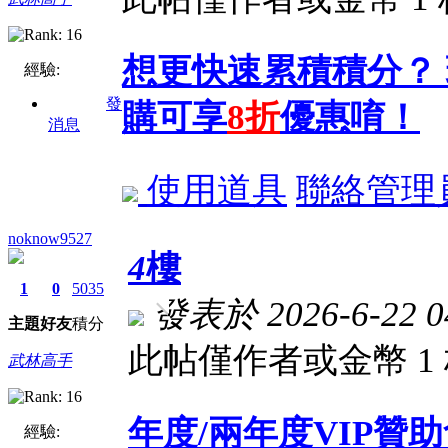
想更快速累積積分？
經驗:
發
購可享
8折
優惠唷！
消息
使用道具
聯絡管理
noknow9527
4
樓
1
0
5035
發表於 2026-6-22 04
主題
好友
積分
此帖僅作者或金幣 1
武林高手
年度/兩年度VIP
經驗: