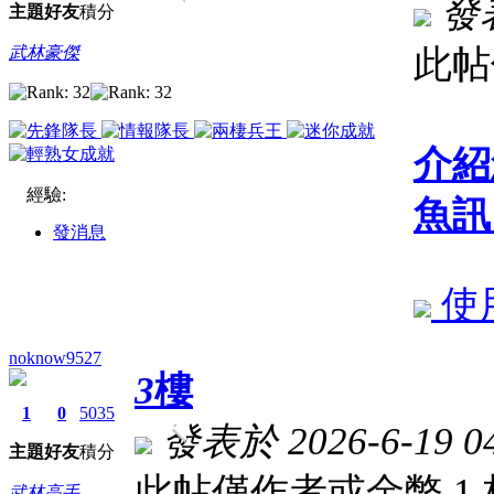
發表
主題
好友
積分
武林豪傑
此帖
介紹
經驗:
魚訊
發消息
使
noknow9527
3
樓
1
0
5035
發表於 2026-6-19 04
主題
好友
積分
此帖僅作者或金幣 1
武林高手