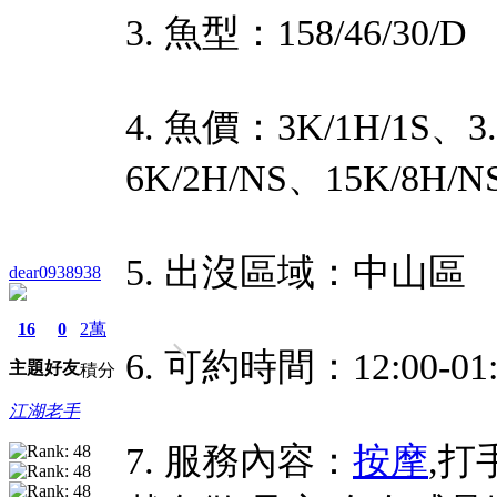
3. 魚型：158/46/30/D
4. 魚價：3K/1H/1S、3.
6K/2H/NS、15K/8H
5. 出沒區域：中山區
dear0938938
16
0
2萬
6. 可約時間：12:00-01:
主題
好友
積分
江湖老手
7. 服務內容：
按摩
,打