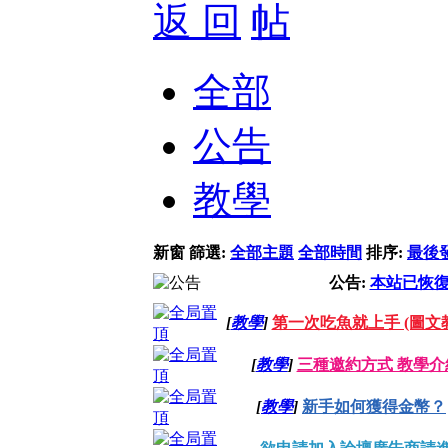
返 回
全部
公告
教學
新窗
篩選:
全部主題
全部時間
排序:
最後
公告:
本站已恢
[
教學
]
第一次吃魚就上手 (圖文
[
教學
]
三種邀約方式 教學介
[
教學
]
新手如何獲得金幣？