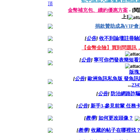
欲申請加入論壇廣告商請
金幣補充包、續約優惠方案
- [
上]
捐款贊助成為VIP
[
公告
]
收不到論壇註冊驗
【金幣全險】買到問題訊
[
公告
]
寧可你們發表簡短看
版塊
[
公告
]
歐洲魚訊私魚版 發魚
...
2
3
4
[
公告
]
防治網路詐
[
公告
]
新手3-參見前輩 任務
[
教學
]
如何更改頭像？
[
教學
]
收藏的帖子在哪裡找