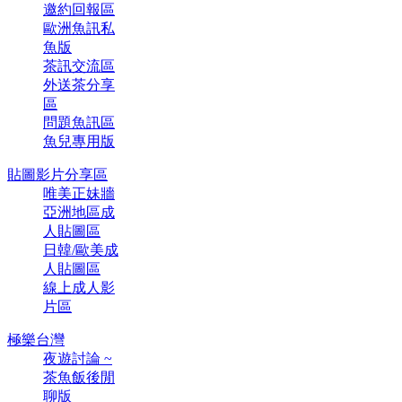
邀約回報區
歐洲魚訊私
魚版
茶訊交流區
外送茶分享
區
問題魚訊區
魚兒專用版
貼圖影片分享區
唯美正妹牆
亞洲地區成
人貼圖區
日韓/歐美成
人貼圖區
線上成人影
片區
極樂台灣
夜遊討論 ~
茶魚飯後閒
聊版