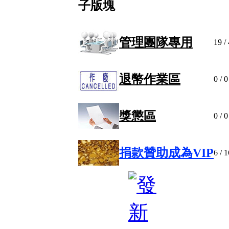
子版塊
管理團隊專用
19
/
退幣作業區
0
/ 0
獎懲區
0
/ 0
捐款贊助成為VIP
6
/ 1