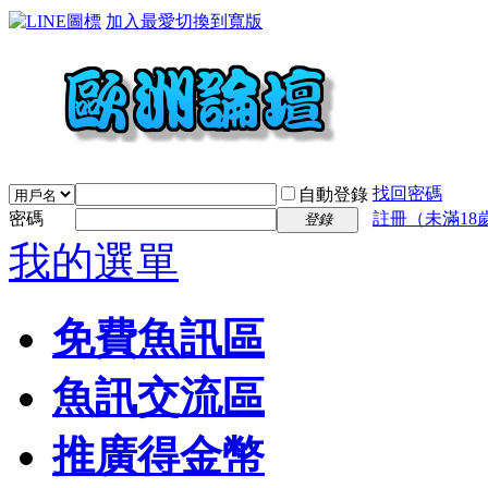
加入最愛
切換到寬版
找回密碼
自動登錄
密碼
註冊（未滿18
登錄
我的選單
免費魚訊區
魚訊交流區
推廣得金幣