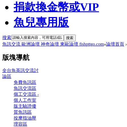
捐款換金幣或VIP
魚兒專用版
搜索
搜索
魚訊交流 歐洲論壇 神奇論壇 東歐論壇 fishpttgo.com
»
論壇首頁
›
版塊導航
全台魚茶訊交流討
論區
免費魚訊區
魚訊交流區
個工交流區 -
個人工作室
版主驗證優
質魚訊區
按摩指油壓
理容區