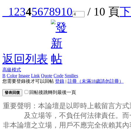
1
2
3
4
5
6
7
8
9
10
/ 10 頁
下
返回列表
高級模式
B
Color
Image
Link
Quote
Code
Smilies
您需要登錄後才可以回帖
登錄
|
註冊（未滿18歲請勿註冊）
回帖後跳轉到最後一頁
發表回復
重要聲明：本論壇是以即時上載留言方式
及立場等，不負任何法律責任。而
非本論壇之立場，用戶不應完全依賴其內