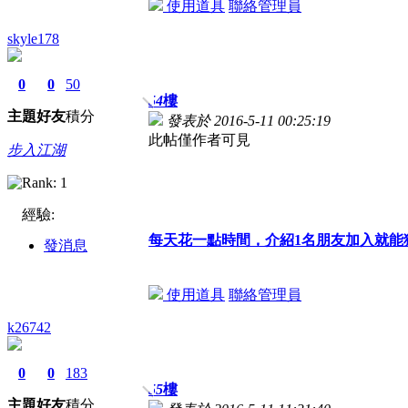
使用道具
聯絡管理員
skyle178
0
0
50
54
樓
主題
好友
積分
發表於 2016-5-11 00:25:19
此帖僅作者可見
步入江湖
經驗:
每天花一點時間，介紹1名朋友加入就能
發消息
使用道具
聯絡管理員
k26742
0
0
183
55
樓
主題
好友
積分