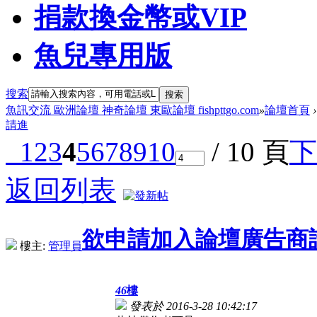
捐款換金幣或VIP
魚兒專用版
搜索
搜索
魚訊交流 歐洲論壇 神奇論壇 東歐論壇 fishpttgo.com
»
論壇首頁
›
請進
1
2
3
4
5
6
7
8
9
10
/ 10 頁
下
返回列表
欲申請加入論壇廣告商
樓主:
管理員
46
樓
發表於 2016-3-28 10:42:17