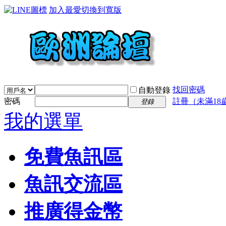
加入最愛
切換到寬版
找回密碼
自動登錄
密碼
註冊（未滿18
登錄
我的選單
免費魚訊區
魚訊交流區
推廣得金幣