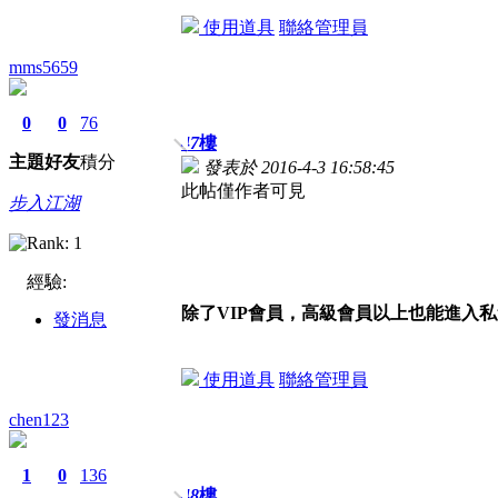
使用道具
聯絡管理員
mms5659
0
0
76
47
樓
主題
好友
積分
發表於 2016-4-3 16:58:45
此帖僅作者可見
步入江湖
經驗:
除了VIP會員，高級會員以上也能進入
發消息
使用道具
聯絡管理員
chen123
1
0
136
48
樓