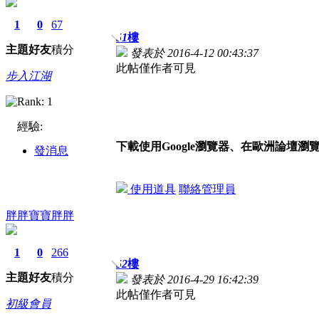
1
0
67
51
樓
主題
好友
積分
發表於 2016-4-12 00:43:37
此帖僅作者可見
步入江湖
經驗:
下載使用Google瀏覽器、在歐洲論壇瀏
發消息
使用道具
聯絡管理員
胖胖寶寶胖胖
1
0
266
52
樓
主題
好友
積分
發表於 2016-4-29 16:42:39
此帖僅作者可見
初級會員