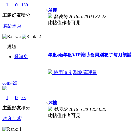
1
0
139
58
樓
主題
好友
積分
發表於 2016-5-20 00:32:22
此帖僅作者可見
初級會員
經驗:
年度/兩年度VIP贊助會員別忘了每月
發消息
使用道具
聯絡管理員
com420
1
0
73
59
樓
主題
好友
積分
發表於 2016-5-20 12:33:20
此帖僅作者可見
步入江湖