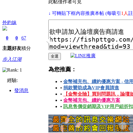
此帖僅作者可見
↓ 可轉貼下框內容推廣本帖 (每吸引
1人
註
外約妹
0
0
67
主題
好友
積分
步入江湖
為您推薦：
經驗:
•
金幣補充包、續約優惠方案 - 信
•
捐款贊助成為VIP會員請進
發消息
•
【金幣全險】買到問題訊，論壇
•
金幣補充包、續約優惠方案
•
訊息售價促銷期及VIP用戶組折