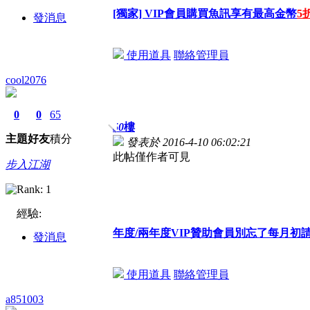
[獨家] VIP會員購買魚訊享有最高金幣
5
發消息
使用道具
聯絡管理員
cool2076
0
0
65
50
樓
主題
好友
積分
發表於 2016-4-10 06:02:21
此帖僅作者可見
步入江湖
經驗:
年度/兩年度VIP贊助會員別忘了每月
發消息
使用道具
聯絡管理員
a851003