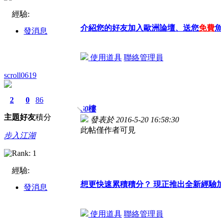
經驗:
介紹您的好友加入歐洲論壇、送您
免費
發消息
使用道具
聯絡管理員
scroll0619
2
0
86
60
樓
主題
好友
積分
發表於 2016-5-20 16:58:30
此帖僅作者可見
步入江湖
經驗:
想更快速累積積分？ 現正推出全新經驗
發消息
使用道具
聯絡管理員