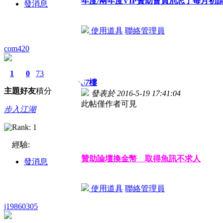
年度/兩年度VIP贊助會員別忘了每月
發消息
使用道具
聯絡管理員
com420
1
0
73
57
樓
主題
好友
積分
發表於 2016-5-19 17:41:04
此帖僅作者可見
步入江湖
經驗:
贊助論壇換金幣 取得魚訊不求人
發消息
使用道具
聯絡管理員
j19860305