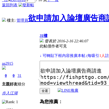
返回列表
欲申請加入論壇廣告商
樓主:
管理員
31
樓
發表於 2016-2-16 22:46:07
此帖僅作者可見
↓ 可轉貼下框內容推廣本帖 (每吸引
1人
註
aa2915
0
0
31
主題
好友
積分
步入江湖
為您推薦：