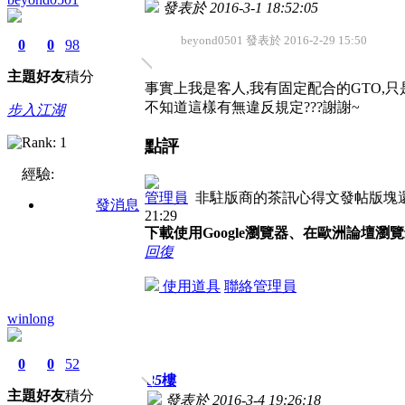
發表於 2016-3-1 18:52:05
beyond0501 發表於 2016-2-29 15:50
0
0
98
主題
好友
積分
事實上我是客人,我有固定配合的GTO,只
不知道這樣有無違反規定???謝謝~
步入江湖
點評
經驗:
管理員
非駐版商的茶訊心得文發帖版塊還
發消息
21:29
下載使用Google瀏覽器、在歐洲論壇瀏
回復
使用道具
聯絡管理員
winlong
0
0
52
35
樓
主題
好友
積分
發表於 2016-3-4 19:26:18