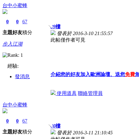
台中小蜜蜂
0
0
67
39
樓
主題
好友
積分
發表於 2016-3-10 21:55:57
此帖僅作者可見
步入江湖
經驗:
介紹您的好友加入歐洲論壇、送您
免費
發消息
使用道具
聯絡管理員
台中小蜜蜂
0
0
67
40
樓
主題
好友
積分
發表於 2016-3-11 21:10:45