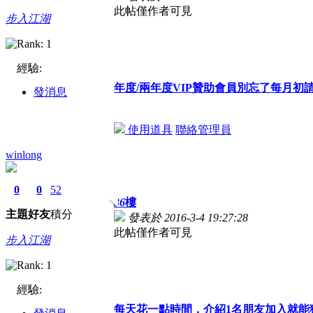
此帖僅作者可見
步入江湖
經驗:
年度/兩年度VIP贊助會員別忘了每月
發消息
使用道具
聯絡管理員
winlong
0
0
52
36
樓
主題
好友
積分
發表於 2016-3-4 19:27:28
此帖僅作者可見
步入江湖
經驗:
每天花一點時間，介紹1名朋友加入就能