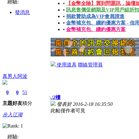
經驗:
•
【金幣全險】買到問題訊，論壇
•
訊息售價促銷期及VIP用戶組折
發消息
•
捐款贊助成為VIP會員請進
•
金幣補充包、續約優惠方案 - 信
•
金幣補充包、續約優惠方案
使用道具
聯絡管理員
真男人阿波
0
0
51
32
樓
主題
好友
積分
發表於 2016-2-18 16:35:50
此帖僅作者可見
步入江湖
經驗: