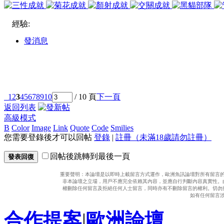
經驗:
發消息
1
2
3
4
5
6
7
8
9
10
/ 10 頁
下一頁
返回列表
高級模式
B
Color
Image
Link
Quote
Code
Smilies
您需要登錄後才可以回帖
登錄
|
註冊（未滿18歲請勿註冊）
回帖後跳轉到最後一頁
發表回復
重要聲明：本論壇是以即時上載留言方式運作，歐洲魚訊論壇對所有留言
非本論壇之立場，用戶不應完全依賴其內容，並應自行判斷內容真實性。
權刪除任何留言及拒絕任何人士留言，同時亦有不刪除留言的權利。切勿
如有任何留言
合作提案
|
歐洲論壇