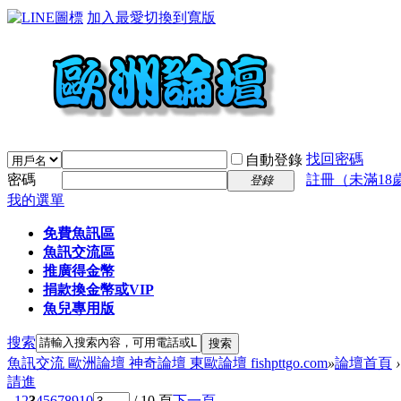
加入最愛
切換到寬版
找回密碼
自動登錄
密碼
註冊（未滿18
登錄
我的選單
免費魚訊區
魚訊交流區
推廣得金幣
捐款換金幣或VIP
魚兒專用版
搜索
搜索
魚訊交流 歐洲論壇 神奇論壇 東歐論壇 fishpttgo.com
»
論壇首頁
›
請進
1
2
3
4
5
6
7
8
9
10
/ 10 頁
下一頁