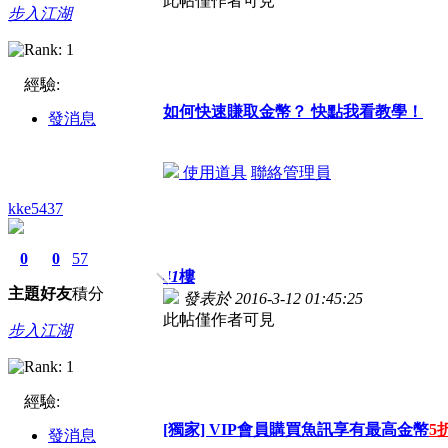
此帖僅作者可見
步入江湖
經驗:
如何快速賺取金幣？ 快點我看教學！
發消息
使用道具
聯絡管理員
kke5437
0
0
57
41
樓
主題
好友
積分
發表於 2016-3-12 01:45:25
此帖僅作者可見
步入江湖
經驗:
[獨家] VIP會員購買魚訊享有最高金幣
5
發消息