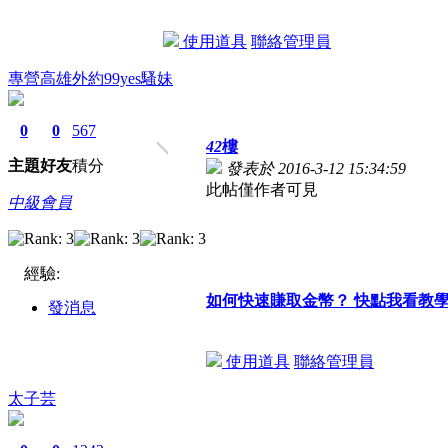
使用道具
聯絡管理員
專營高雄外約99yes騷妹
0
0
567
42
樓
主題
好友
積分
發表於 2016-3-12 15:34:59
此帖僅作者可見
中級會員
經驗:
如何快速賺取金幣？ 快點我看教
發消息
使用道具
聯絡管理員
太子芸