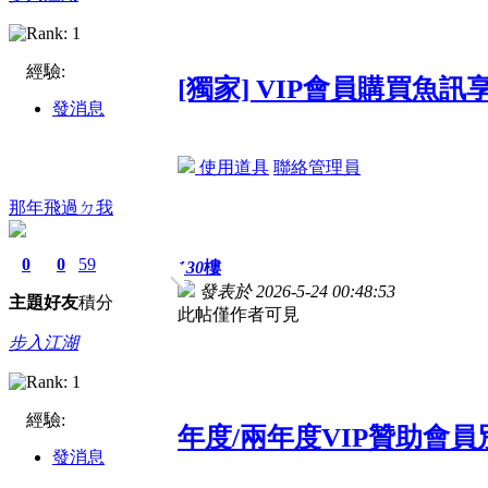
經驗:
[獨家] VIP會員購買魚
發消息
使用道具
聯絡管理員
那年飛過ㄉ我
0
0
59
130
樓
發表於 2026-5-24 00:48:53
主題
好友
積分
此帖僅作者可見
步入江湖
經驗:
年度/兩年度VIP贊助會
發消息