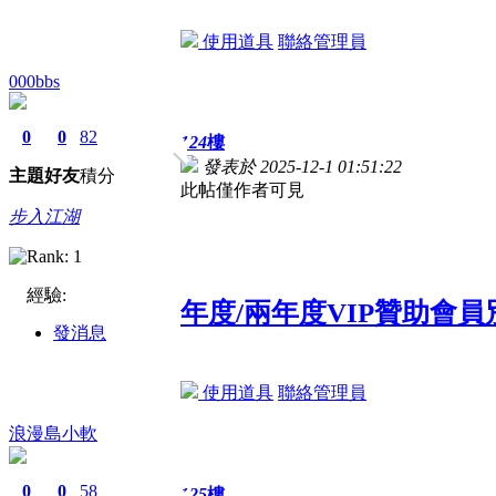
使用道具
聯絡管理員
000bbs
0
0
82
124
樓
發表於 2025-12-1 01:51:22
主題
好友
積分
此帖僅作者可見
步入江湖
經驗:
年度/兩年度VIP贊助會
發消息
使用道具
聯絡管理員
浪漫島小軟
0
0
58
125
樓