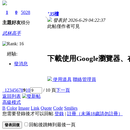
1
0
5028
135
樓
發表於 2026-6-29 04:22:37
主題
好友
積分
此帖僅作者可見
武林高手
經驗:
下載使用Google瀏覽
發消息
使用道具
聯絡管理員
1
2
3
4
5
6
7
8
9
10
/ 10 頁
下一頁
返回列表
高級模式
B
Color
Image
Link
Quote
Code
Smilies
您需要登錄後才可以回帖
登錄
|
註冊（未滿18歲請勿註冊）
回帖後跳轉到最後一頁
發表回復