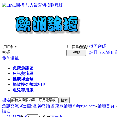
加入最愛
切換到寬版
找回密碼
自動登錄
密碼
註冊（未滿18
登錄
我的選單
免費魚訊區
魚訊交流區
推廣得金幣
捐款換金幣或VIP
魚兒專用版
搜索
搜索
魚訊交流 歐洲論壇 神奇論壇 東歐論壇 fishpttgo.com
»
論壇首頁
›
請進
1
2
3
4
5
6
7
8
9
10
/ 10 頁
下一頁