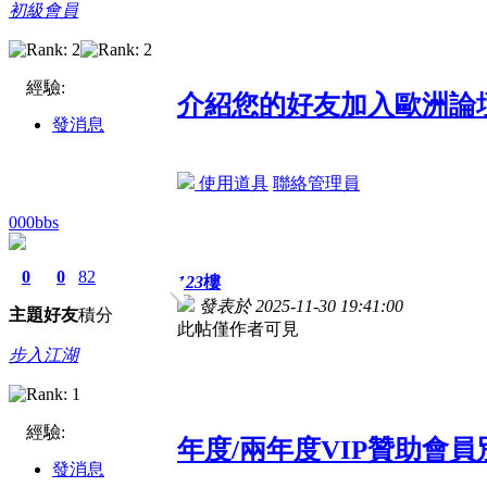
初級會員
經驗:
介紹您的好友加入歐洲論
發消息
使用道具
聯絡管理員
000bbs
0
0
82
123
樓
發表於 2025-11-30 19:41:00
主題
好友
積分
此帖僅作者可見
步入江湖
經驗:
年度/兩年度VIP贊助會
發消息