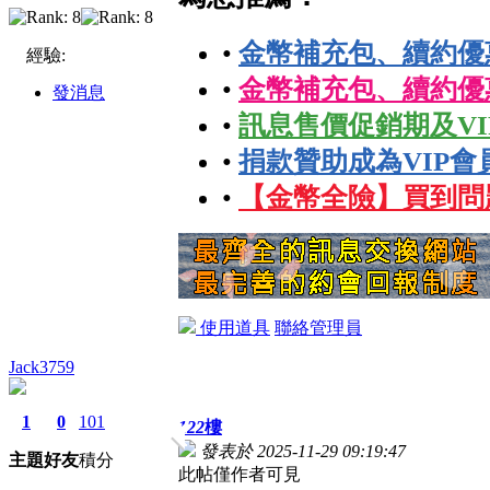
•
金幣補充包、續約優惠
經驗:
•
金幣補充包、續約優
發消息
•
訊息售價促銷期及V
•
捐款贊助成為VIP會
•
【金幣全險】買到問
使用道具
聯絡管理員
Jack3759
1
0
101
122
樓
發表於 2025-11-29 09:19:47
主題
好友
積分
此帖僅作者可見