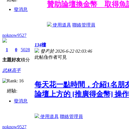
贊助論壇換金幣 取得魚
發消息
使用道具
聯絡管理員
noknow9527
134
樓
1
0
5028
發表於 2026-6-22 02:03:46
此帖僅作者可見
主題
好友
積分
武林高手
每天花一點時間，介紹1名朋
經驗:
論壇上方的 [推廣得金幣] 操作
發消息
使用道具
聯絡管理員
noknow9527