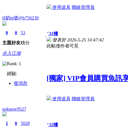
使用道具
聯絡管理員
H奶tg號@b756239
0
0
53
131
樓
發表於 2026-5-25 14:47:42
主題
好友
積分
此帖僅作者可見
步入江湖
經驗:
[獨家] VIP會員購買魚
發消息
使用道具
聯絡管理員
noknow9527
1
0
5028
132
樓