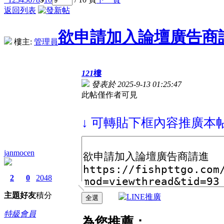
返回列表
欲申請加入論壇廣告商
樓主:
管理員
121
樓
發表於 2025-9-13 01:25:47
此帖僅作者可見
↓ 可轉貼下框內容推廣本帖
janmocen
2
0
2048
主題
好友
積分
特級會員
為您推薦：