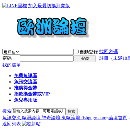
加入最愛
切換到寬版
找回密碼
自動登錄
密碼
註冊（未滿18
登錄
我的選單
免費魚訊區
魚訊交流區
推廣得金幣
捐款換金幣或VIP
魚兒專用版
搜索
搜索
魚訊交流 歐洲論壇 神奇論壇 東歐論壇 fishpttgo.com
»
論壇首頁
›
返回列表