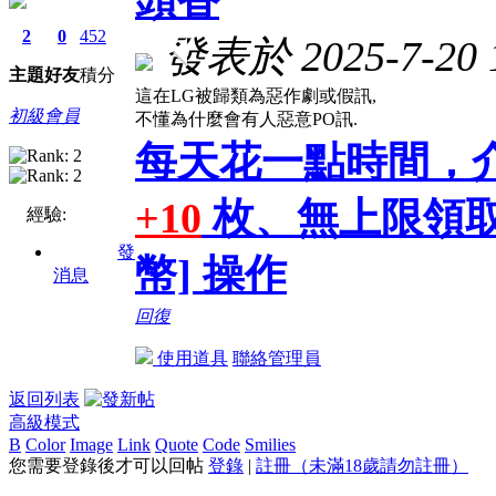
2
0
452
發表於 2025-7-20 1
主題
好友
積分
這在LG被歸類為惡作劇或假訊,
初級會員
不懂為什麼會有人惡意PO訊.
每天花一點時間，
+10
枚、無上限領取
經驗:
發
幣] 操作
消息
回復
使用道具
聯絡管理員
返回列表
高級模式
B
Color
Image
Link
Quote
Code
Smilies
您需要登錄後才可以回帖
登錄
|
註冊（未滿18歲請勿註冊）