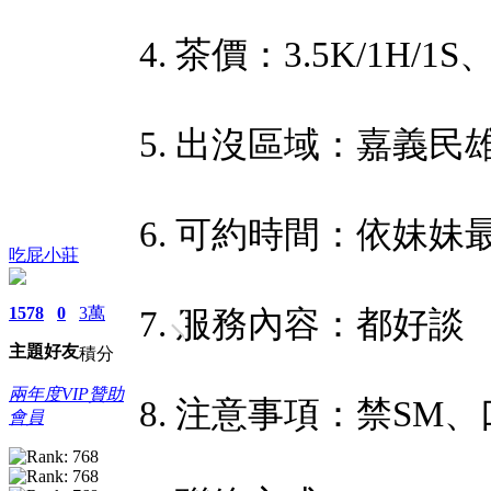
4. 茶價：3.5K/1H/1S、
5. 出沒區域：嘉義民
6. 可約時間：依妹妹
吃屁小莊
1578
0
3萬
7. 服務內容：都好談
主題
好友
積分
兩年度VIP贊助
8. 注意事項：禁S
會員