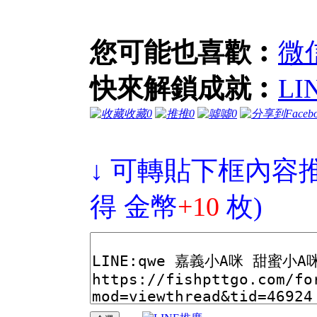
您可能也喜歡︰
微信
快來解鎖成就︰
LI
收藏
0
推
0
噓
0
↓ 可轉貼下框內容
得 金幣
+10
枚)