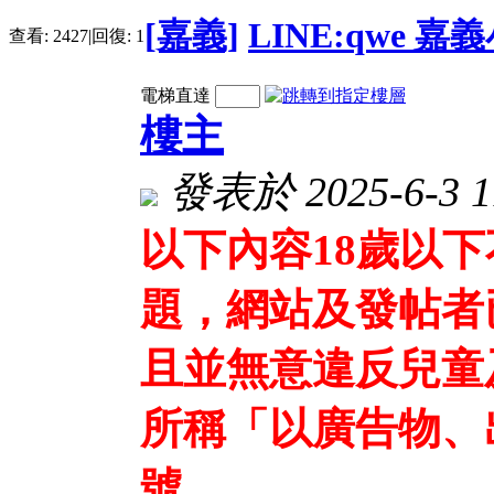
[嘉義]
LINE:qwe 
查看:
2427
|
回復:
1
電梯直達
樓主
發表於 2025-6-3 1
以下內容18歲以
題，網站及發帖者
且並無意違反兒童
所稱「以廣告物、
號、